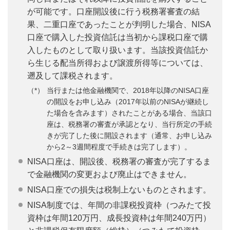
が可能です。口座開設後に行う税務署審査の結
果、二重口座であったことが判明した場合、NISA
口座で購入した投資信託は当初から課税口座で購
入したものとして取り扱います。当該投資信託か
ら生じる配当所得および譲渡所得等については、
遡及して課税されます。
当行または他金融機関で、2018年以降のNISA口座
の開設をお申し込み（2017年以前のNISAが継続し
た場合を含みます）されたことがある場合、当該口
座は、税務署の審査が承認となり、当行所定の手続
きが完了した後に開設されます（通常、お申し込み
から2～3週間程度で手続きは完了します）。
NISA口座は、開設後、税務署の審査が完了するま
で金融機関の変更および廃止はできません。
NISA口座での損失は税制上ないものとされます。
NISA制度では、年間の非課税投資枠（つみたて投
資枠は年間120万円、成長投資枠は年間240万円）