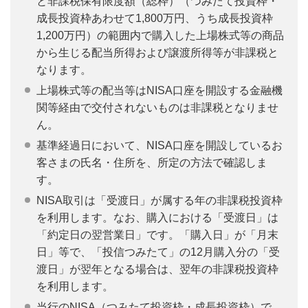
と非課税保有限度額（総枠）（つみたて投資枠・
成長投資枠あわせて1,800万円、うち成長投資枠
1,200万円）の範囲内で購入した上場株式等の商品
から生じる配当所得および譲渡所得等が非課税と
なります。
上場株式等の配当等はNISA口座を開設する金融機
関等経由で交付されないものは非課税となりませ
ん。
基準経過日において、NISA口座を開設しているお
客さまの氏名・住所を、所定の方法で確認しま
す。
NISA取引は「受渡日」が属する年の非課税投資枠
を利用します。なお、購入における「受渡日」は
「約定日の翌営業日」です。「購入日」が「月末
日」等で、「投信つみたて」の12月購入分の「受
渡日」が翌年となる場合は、翌年の非課税投資枠
を利用します。
当行のNISA（つみたて投資枠・成長投資枠）で