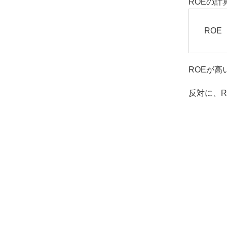
ROEの
ROE
ROEが
反対に、