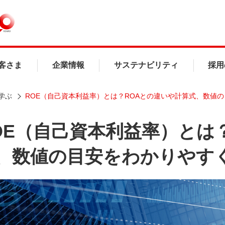
客さま
企業情報
サステナビリティ
採用
学ぶ
ROE（自己資本利益率）とは？ROAとの違いや計算式、数値
OE（自己資本利益率）とは
、数値の目安をわかりやす