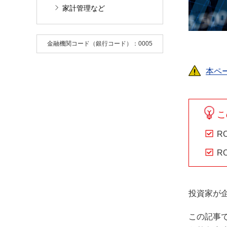
家計管理など
金融機関コード（銀行コード）：0005
本ペ
こ
R
R
投資家が
この記事