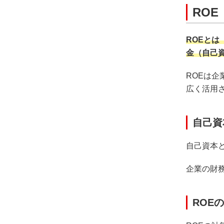
RO
ROEとは
金（自己
ROEは
広く活用
自己資
自己資本
企業の財
ROE