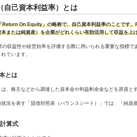
E（自己資本利益率）とは
「Return On Equity」の略称で、自己資本利益率のこと
資本または純資産）を企業がどれくらい有効活用して収益を上
企業の収益性や経営効率を評価する際に用いられる重要な指標で
されています。
本とは
とは、株主などから調達した資本金や利益剰余金などを原資と
務状況を表す「貸借対照表（バランスシート）」では、「純資
の計算式