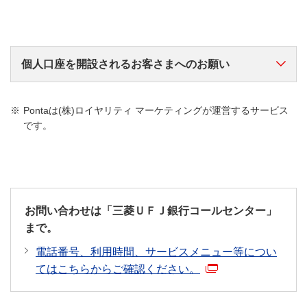
ご来店予約についてはこちら
（*1
Eメールアドレスあてに通知
す。
15歳以上
または
お手続きについてはこちら
アプリトップ画面の「口座番号
ご来店予約についてはこちら
個人口座を開設されるお客さまへのお願い
（*3）
15歳未満
キャッシュカード
なお、お申込内容によっては開設できない場合が
（*）
1 「本人確認書類」と「ご印鑑」
をご準備
あります。
Pontaは(株)ロイヤリティ マーケティングが運営するサービス
のうえ、ご本人さまがお申し込みください。
です。
Eメールに記載のURLよりご確認ください。お申し
個人番号カードなど、現住所記載の公的書類のご準備
込みから一定期間経過後は、Eメールに記載のURL
をお願いします。
およびアプリからの確認はできなくなります。
在留カードをお持ちのお客さまはご提示ください（在
当日に口座番号を確認したい場合、平日午前中に
留期間・在留資格等を確認させて頂きます）。
「犯罪による収益の移転防止に関する法律」に基づ
申し込みしてください。（申込状況により、翌営
き、ご本人さまからのお申し込みであること、ならび
業日以降になる場合があります。）
お問い合わせは「三菱ＵＦＪ銀行コールセンター」
に取引を行う目的・ご職業等を確認させていただきま
口座開設完了後にキャッシュカードを郵送しま
まで。
す。
す。口座番号はキャッシュカードで確認してくだ
スマート口座開設をご利用の場合、印鑑の届出は不要
電話番号、利用時間、サービスメニュー等につい
さい。
です。
てはこちらからご確認ください。
本人確認書類についてくわしくはこちら