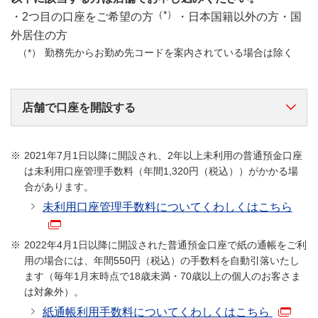
（*）
・2つ目の口座をご希望の方
・日本国籍以外の方・国
外居住の方
勤務先からお勤め先コードを案内されている場合は除く
店舗で口座を開設する
2021年7月1日以降に開設され、2年以上未利用の普通預金口座
は未利用口座管理手数料（年間1,320円（税込））がかかる場
合があります。
未利用口座管理手数料についてくわしくはこちら
2022年4月1日以降に開設された普通預金口座で紙の通帳をご利
用の場合には、年間550円（税込）の手数料を自動引落いたし
口座開設希望店舗にお越しください。
ます（毎年1月末時点で18歳未満・70歳以上の個人のお客さま
ご来店の際には
事前にご予約いただくとスムー
は対象外）。
ズ
にお手続きいただけます。
紙通帳利用手数料についてくわしくはこちら