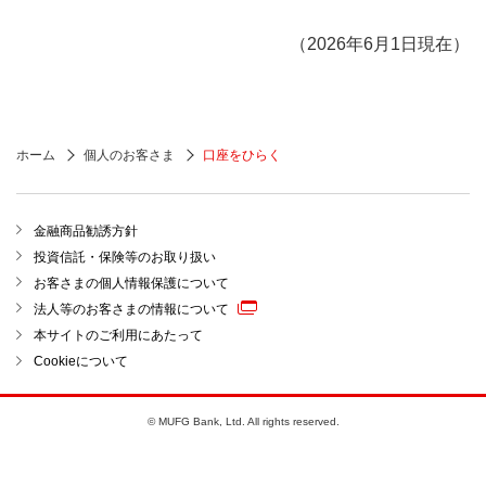
お取引時確認についてくわしくはこちら
（2026年6月1日現在）
2 「個人番号（マイナンバー）が確認できる書
類」をご準備ください。
ホーム
個人のお客さま
口座をひらく
個人番号（マイナンバー）が確認できる書類につい
てくわしくはこちら
金融商品勧誘方針
投資信託・保険等のお取り扱い
3 口座開設理由やご利用目的をお伺いしたうえ
お客さまの個人情報保護について
で口座開設をご遠慮いただくことがあります。
法人等のお客さまの情報について
口座を開設する支店は、ご自宅またはお勤め先等に近
本サイトのご利用にあたって
いなど、ご利用に便利な支店をお選びください。それ
Cookieについて
以外の支店をご希望の際には、その理由をお伺いし、
場合により、お断りすることがあります。
© MUFG Bank, Ltd. All rights reserved.
国内店舗についてくわしくはこちら