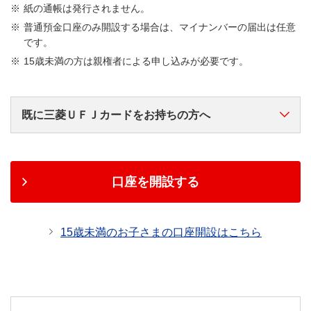
紙の通帳は発行されません。
普通預金口座のみ開設する場合は、マイナンバーの届出は任意
です。
15歳未満の方は親権者による申し込みが必要です。
既に三菱ＵＦＪカードをお持ちの方へ
ＭＤＣアプリでの三菱ＵＦＪ銀行普通預金口座の開設
お手続きをおすすめいたします。
口座を開設する
ＭＤＣアプリで
15歳未満のお子さまの口座開設はこちら
口座開設する
三菱UFJニコス（株）が発行する、三菱ＵＦＪカード