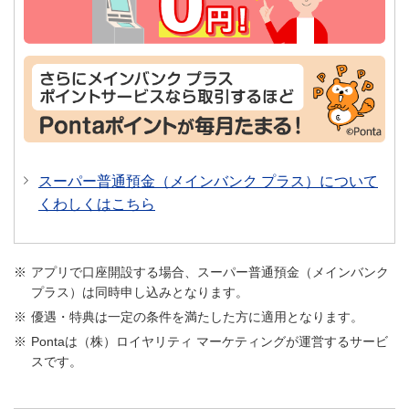
店舗での口座開設についてくわしくはこちら
本人確認書類等は有効期限内、または発行日から6ヵ月以
内のものに限ります。
在留カードをお持ちのお客さまはご提示ください（在留期
間・在留資格などを確認させていただきます）。
スーパー普通預金（メインバンク プラス）について
2026年6月14日以降に発行された在留カードをお持ちのお
客さまは、追加でパスポートや住民票などのご提示をお願
くわしくはこちら
いする場合があります。
預金口座の開設時にはマイナンバーの届け出をご依頼して
おります。
アプリで口座開設する場合、スーパー普通預金（メインバンク
プラス）は同時申し込みとなります。
マイナンバー制度 預貯金口座付番制度についてく
優遇・特典は一定の条件を満たした方に適用となります。
わしくはこちら
Pontaは（株）ロイヤリティ マーケティングが運営するサービ
スです。