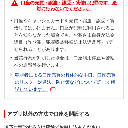
口座の売買・譲渡・譲受・貸借は犯罪です、絶
以外のカードをお持ちのお客さまはスマート口座開設
対に行わないでください。
アプリでお手続きください。
口座やキャッシュカードを売買・譲渡・譲受・貸
借してはいけません。口座が犯罪に利用されるこ
とを知らなかった場合でも、お客さま自身が法令
違反（詐欺罪、犯罪収益移転防止法違反等）で罰
せられることがあります。
当該行為が判明した場合は、口座利用停止や警察
への通報等を行います。
犯罪者による口座売買の具体的な手口、口座売買
のリスク、対処法、防止策などについて詳しく解
説しています。
アプリ以外の方法で口座を開設する
以下に該当する方は店舗でお申し込みください。