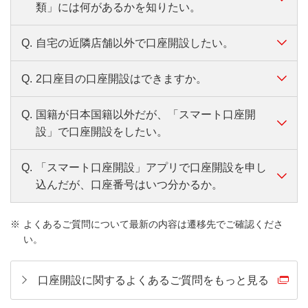
類」には何があるかを知りたい。
Q.
自宅の近隣店舗以外で口座開設したい。
A.
本人確認の際にご提示いただく書類は、法令によ
り以下のものが定められています。
Q.
2口座目の口座開設はできますか。
A.
ご自宅の近隣店舗以外に、お勤め先の近隣店舗、
本人確認書類について、くわしくはこちら
お勤め先から指定の店舗で口座開設ができます。
すでに普通預金口座をお持ちの方は、原則「スマ
Q.
国籍が日本国籍以外だが、「スマート口座開
上記以外の店舗をご希望の場合は、理由をお伺い
A.
ート口座開設」アプリをご利用いただけません。
設」で口座開設をしたい。
し、口座開設をお断りする場合があります。
勤務先からお勤め先コードを案内されている場合を除
「スマート口座開設」アプリでは、口座開設時の
く。
Q.
「スマート口座開設」アプリで口座開設を申し
A.
日本国籍以外の方または二重国籍の方は、窓口で
定期預金・一般財形・社員総合口座等の普通預金以外
お手続きで全店から店舗を選択できますが、口座
込んだが、口座番号はいつ分かるか。
の取引確認が必要なため、「スマート口座開設」
の口座のみお持ちの場合、スマート口座開設での受付
開設希望店舗は、自宅またはお勤め先の近隣店
をご利用いただけません。
が可能な場合があります。
舗、お勤め先から指定の店舗よりお選びくださ
「スマート口座開設」アプリで口座開設をした場
A.
お近くの店舗にご来店のうえ、ご相談ください。
詳しくは
こちら
をご確認ください。
よくあるご質問について最新の内容は遷移先でご確認くださ
合、口座番号は以下にてご確認ください。
い。
い。
ご来店の際には事前にご予約いただくと便利で
横スクロールして確認
すでに普通預金口座をお持ちの方で、2つめの口座
口座開設方法について、くわしくはこちら
す。
をご希望の場合、お近くの店舗にご来店のうえご
口座開設に関するよくあるご質問をもっと見る
相談ください。
口座名義人の年齢
口座番号の確認方
お手続きについてはこちら
ご来店の際には事前にご予約いただくと便利で