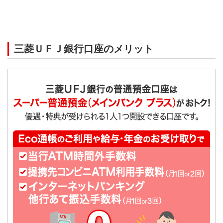
受付時間
平日9時～15時
口座番号通知まで
三菱ＵＦＪ銀行口座のメリット
即日（キャッシュカード受け取りまで約1週間）
ご用意いただくもの