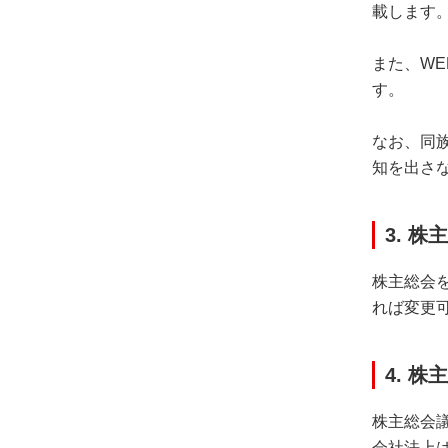
載します
また、W
す。
なお、同
知を出さ
3. 
株主総会
れば変更
4. 
株主総会
会社法上