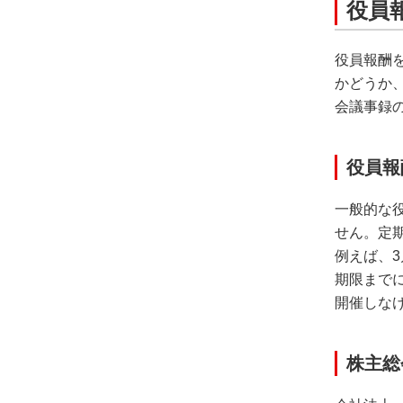
役員
役員報酬
かどうか
会議事録
役員報
一般的な
せん。定
例えば、
期限まで
開催しな
株主総