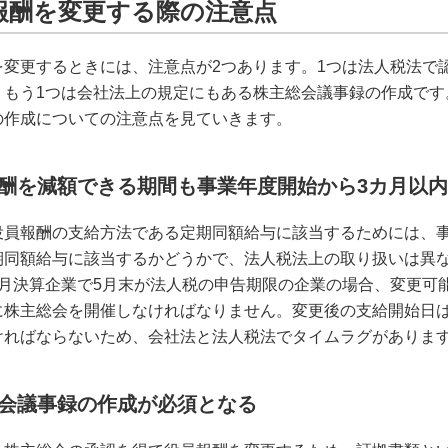
報酬を変更する際の注意点
を変更するときには、注意点が2つあります。1つは法人税法で
、もう1つは会社法上の規定にもある株主総会議事録の作成です
の作成についての注意点を見ていきます。
酬を減額できる期間も事業年度開始から3カ月以
役員報酬の支給方法である定期同額給与に該当するためには、事
期同額給与に該当するかどうかで、法人税法上の取り扱いは異
3月決算企業で5月末が法人税の申告期限の企業の場合、変更可能
に株主総会を開催しなければなりません。変更後の支給開始日は
ければならないため、会社法と法人税法でタイムラグがありま
会議事録の作成が必須となる