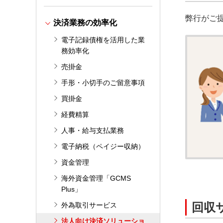
弊行がご
決済業務の効率化
電子記録債権を活用した業
務効率化
売掛金
手形・小切手のご留意事項
買掛金
経費精算
人事・給与支払業務
電子納税（ペイジー収納）
資金管理
海外資金管理「GCMS
Plus」
回収
外為取引サービス
法人向け決済ソリューショ