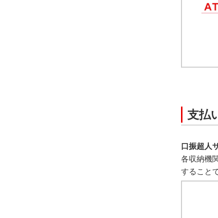
支払
口振超人
各収納機
すること