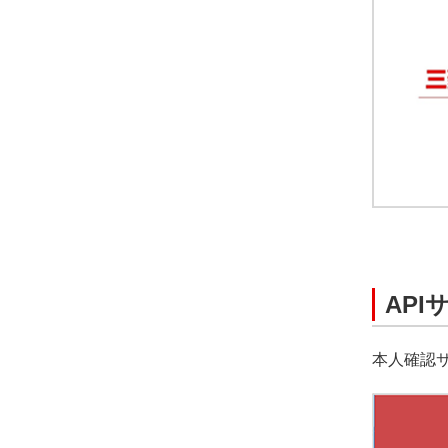
API
本人確認サ