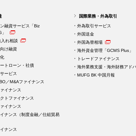
達
国際業務・外為取引
ン融資サービス「Biz
外為取引サービス
NG」
外国送金
借入れ相談
外国為替相場
向け融資
海外資金管理「GCMS Plus」
化
トレードファイナンス
ートローン・社債
海外業務支援・海外財務アド
サービス
MUFG BK 中国月報
MBO／M&Aファイナンス
ァイナンス
クトファイナンス
ァイナンス
ァイナンス（制度金融／仕組貿易
イナンス