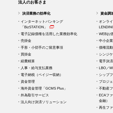
法人のお客さま
決済業務の効率化
資金調
インターネットバンキング
オンライ
「BizSTATION」
LENDI
電子記録債権を活用した業務効率化
WEBお
売掛金
中小企業
手形・小切手のご留意事項
債権流動
買掛金
シンジケ
経費精算
電手決済
人事・給与支払業務
LBO／
電子納税（ペイジー収納）
シップフ
資金管理
プロジェ
海外資金管理「GCMS Plus」
不動産フ
外為取引サービス
ECAフ
金融）
法人向け決済ソリューション
再生ファ