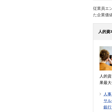
従業員エ
た企業価
人的資
人的資
果最大
人事
サル
銀