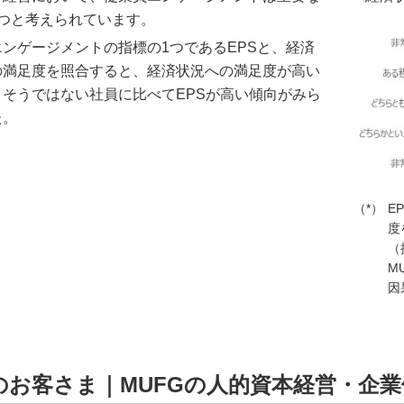
1つと考えられています。
ンゲージメントの指標の1つであるEPSと、経済
の満足度を照合すると、経済状況への満足度が高い
、そうではない社員に比べてEPSが高い傾向がみら
た。
E
度
（
M
因
のお客さま｜MUFGの人的資本経営・企