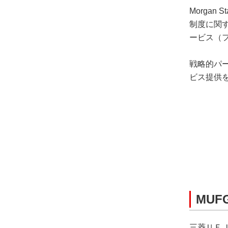
Morga
制度に関
ービス（
戦略的パー
ビス提供
MU
三菱ＵＦＪ