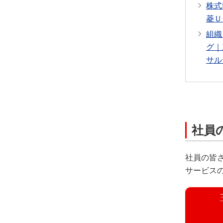
株式
菱Ｕ
組織
グ｜
サル
社員
社員の皆
サービス