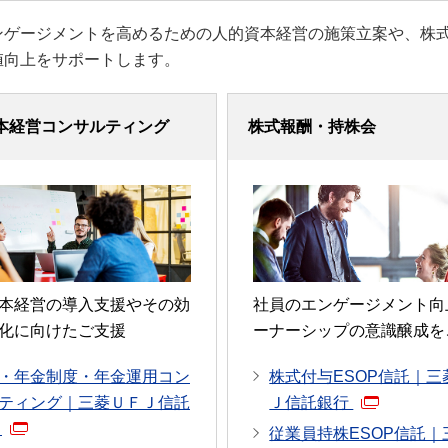
ンゲージメントを高めるための人的資本経営の施策立案や、株
値向上をサポートします。
本経営コンサルティング
株式報酬・持株会
本経営の導入支援やその効
社員のエンゲージメント向
化に向けたご支援
ーナーシップの意識醸成を
・年金制度・年金運用コン
株式付与ESOP信託｜三
ティング｜三菱ＵＦＪ信託
Ｊ信託銀行
行
従業員持株ESOP信託｜