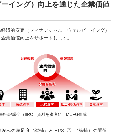
ビーイング）向上を通じた企業価値
る経済的安定（フィナンシャル・ウェルビーイング）
・企業価値向上をサポートします。
報告評議会（IIRC）資料を参考に、MUFG作成
（*）
状況への満足度（縦軸）と EPS
（横軸）の関係