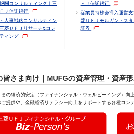
報酬コンサルティング｜三
ＦＪ信託銀行
ＦＪ信託銀行
従業員持株会導入運営支
・人事戦略コンサルティン
菱ＵＦＪモルガン・スタ
三菱ＵＦＪリサーチ&コン
証券
ティング
の皆さま向け｜MUFGの資産管理・資産
さまの経済的安定（ファイナンシャル・ウェルビーイング）向上
のご提供や、金融経済リテラシー向上をサポートする各種コン