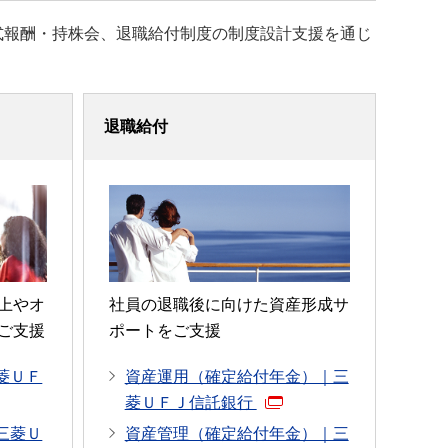
式報酬・持株会、退職給付制度の制度設計支援を通じ
退職給付
上やオ
社員の退職後に向けた資産形成サ
ご支援
ポートをご支援
菱ＵＦ
資産運用（確定給付年金）｜三
菱ＵＦＪ信託銀行
三菱Ｕ
資産管理（確定給付年金）｜三