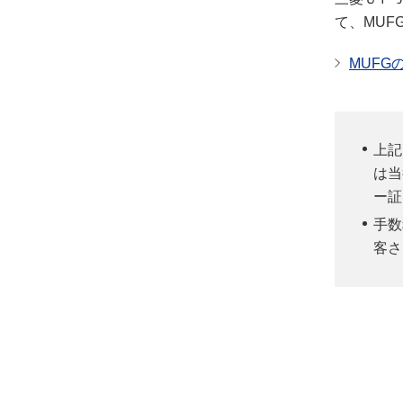
て、MU
MUF
上記
は当
ー証
手数
客さ