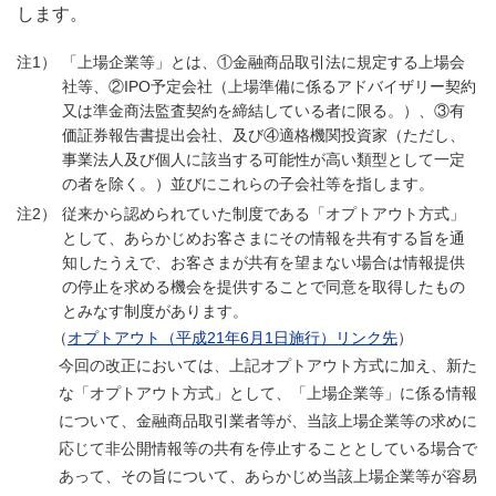
します。
「上場企業等」とは、①金融商品取引法に規定する上場会
社等、②IPO予定会社（上場準備に係るアドバイザリー契約
又は準金商法監査契約を締結している者に限る。）、③有
価証券報告書提出会社、及び④適格機関投資家（ただし、
事業法人及び個人に該当する可能性が高い類型として一定
の者を除く。）並びにこれらの子会社等を指します。
従来から認められていた制度である「オプトアウト方式」
として、あらかじめお客さまにその情報を共有する旨を通
知したうえで、お客さまが共有を望まない場合は情報提供
の停止を求める機会を提供することで同意を取得したもの
とみなす制度があります。
（
オプトアウト（平成21年6月1日施行）リンク先
）
今回の改正においては、上記オプトアウト方式に加え、新た
な「オプトアウト方式」として、「上場企業等」に係る情報
について、金融商品取引業者等が、当該上場企業等の求めに
応じて非公開情報等の共有を停止することとしている場合で
あって、その旨について、あらかじめ当該上場企業等が容易