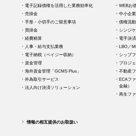
電子記録債権を活用した業務効率化
WEBお
売掛金
中小企業
手形・小切手のご留意事項
債権流動
買掛金
シンジケ
経費精算
電手決済
人事・給与支払業務
LBO／
電子納税（ペイジー収納）
シップフ
資金管理
プロジェ
海外資金管理「GCMS Plus」
不動産フ
外為取引サービス
ECAフ
金融）
法人向け決済ソリューション
再生ファ
情報の相互提供のお取扱い