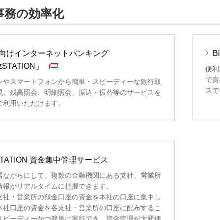
事務の効率化
向けインターネットバンキング
B
zSTATION」
便利
で貴
ンやスマートフォンから簡単・スピーディーな銀行取
スで
現。残高照会、明細照会、振込・振替等のサービスを
ご利用いただけます。
zSTATION 資金集中管理サービス
居ながらにして、複数の金融機関にある支社、営業所
情報がリアルタイムに把握できます。
支社・営業所の預金口座の資金を本社の口座に集中し
本社口座の資金を各支社・営業所の口座に配布するこ
スピーディーかつ簡単に実行でき、資金管理が大変便