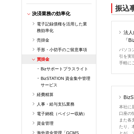
振込
決済業務の効率化
電子記録債権を活用した業
務効率化
法人
売掛金
「Bi
手形・小切手のご留意事項
パソコ
引を実
買掛金
手軽に
Bizサポートプラスライト
BizSTATION 資金集中管理
サービス
経費精算
Bi
人事・給与支払業務
本社に
口座の
電子納税（ペイジー収納）
また各
資金管理
たり、
海外資金管理「GCMS
とが、