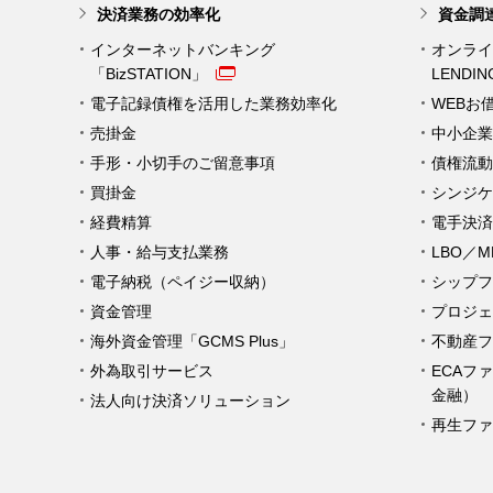
決済業務の効率化
資金調
インターネットバンキング
オンライ
「BizSTATION」
LENDI
電子記録債権を活用した業務効率化
WEBお
売掛金
中小企業
手形・小切手のご留意事項
債権流動
買掛金
シンジケ
経費精算
電手決済
人事・給与支払業務
LBO／
電子納税（ペイジー収納）
シップフ
資金管理
プロジェ
海外資金管理「GCMS Plus」
不動産フ
外為取引サービス
ECAフ
金融）
法人向け決済ソリューション
再生ファ