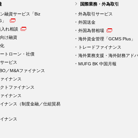
達
国際業務・外為取引
ン融資サービス「Biz
外為取引サービス
NG」
外国送金
借入れ相談
外国為替相場
向け融資
海外資金管理「GCMS Plus」
化
トレードファイナンス
ートローン・社債
海外業務支援・海外財務アド
サービス
MUFG BK 中国月報
MBO／M&Aファイナンス
ァイナンス
クトファイナンス
ァイナンス
ァイナンス（制度金融／仕組貿易
イナンス