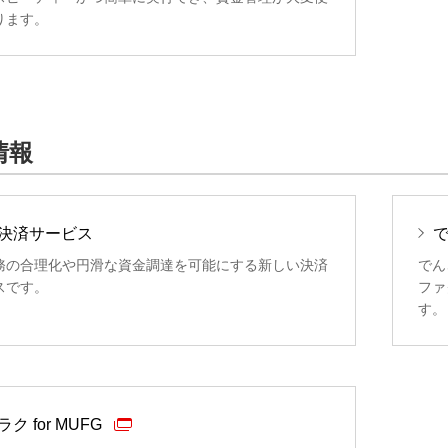
ります。
情報
決済サービス
務の合理化や円滑な資金調達を可能にする新しい決済
でん
スです。
ファ
す。
ク for MUFG