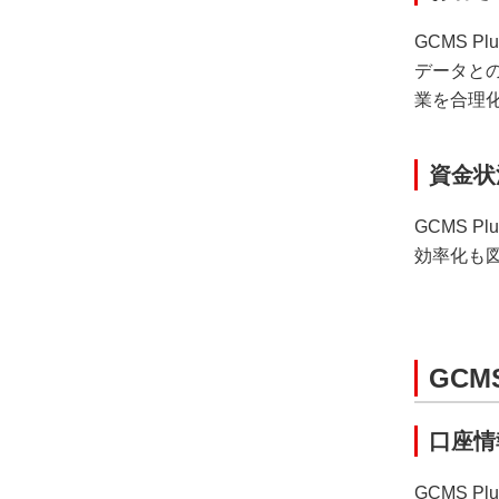
GCMS 
データとの
業を合理
資金状
GCMS 
効率化も
GCM
口座情
GCMS 