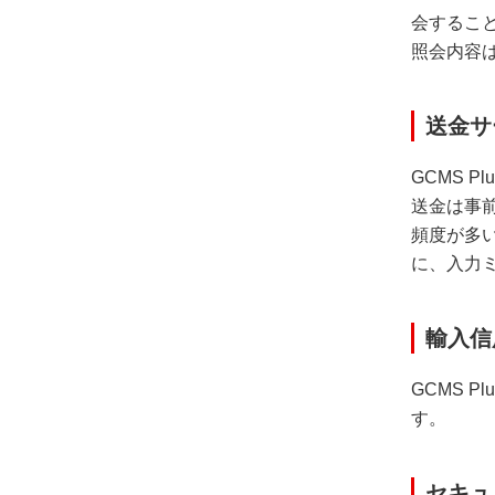
会するこ
照会内容
送金サ
GCMS 
送金は事
頻度が多
に、入力
輸入信
GCMS 
す。
セキュ