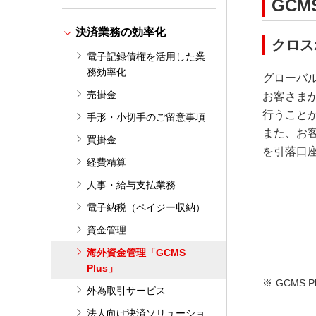
GCM
決済業務の効率化
クロス
電子記録債権を活用した業
務効率化
グローバル
売掛金
お客さま
行うこと
手形・小切手のご留意事項
また、お
買掛金
を引落口
経費精算
人事・給与支払業務
電子納税（ペイジー収納）
資金管理
海外資金管理「GCMS
Plus」
GCMS
外為取引サービス
法人向け決済ソリューショ