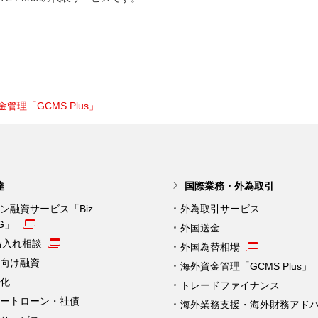
管理「GCMS Plus」
達
国際業務・外為取引
ン融資サービス「Biz
外為取引サービス
NG」
外国送金
借入れ相談
外国為替相場
向け融資
海外資金管理「GCMS Plus」
化
トレードファイナンス
ートローン・社債
海外業務支援・海外財務アド