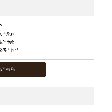
>
族内承継
族外承継
継者の育成