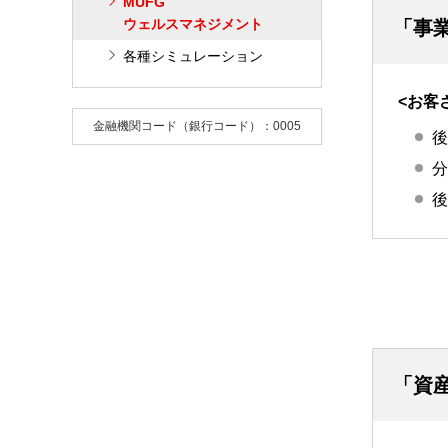
MUFG
ウェルスマネジメント
「事
各種シミュレーション
<お客
金融機関コード（銀行コード）：0005
後
分
後
「資