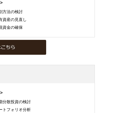
>
割方法の検討
有資産の見直し
税資金の確保
>
期分散投資の検討
ートフォリオ分析