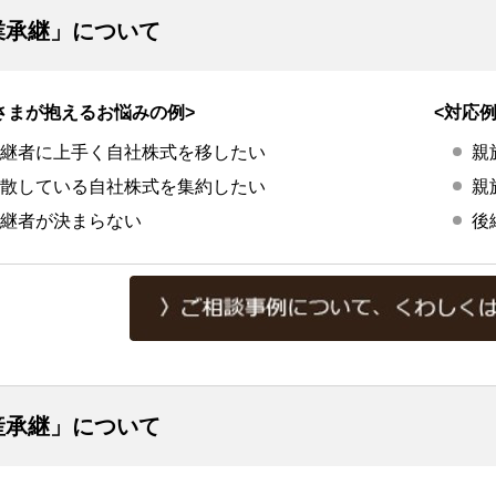
業承継」について
さまが抱えるお悩みの例>
<対応例
継者に上手く自社株式を移したい
親
散している自社株式を集約したい
親
継者が決まらない
後
産承継」について