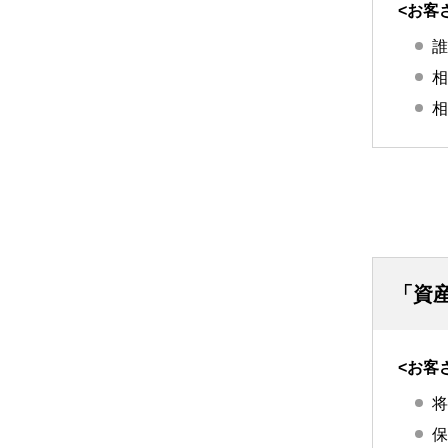
<お客
誰
相
相
「資
<お客
将
保