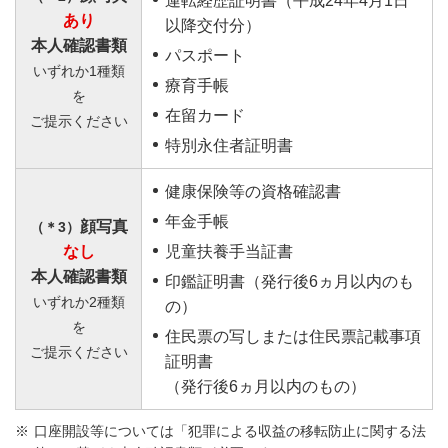
運転経歴証明書（平成24年4月1日
あり
以降交付分）
本人確認書類
パスポート
いずれか1種類
療育手帳
を
在留カード
ご提示ください
特別永住者証明書
健康保険等の資格確認書
年金手帳
顔写真
（＊3）
なし
児童扶養手当証書
本人確認書類
印鑑証明書（発行後6ヵ月以内のも
いずれか2種類
の）
を
住民票の写しまたは住民票記載事項
ご提示ください
証明書
（発行後6ヵ月以内のもの）
口座開設等については「犯罪による収益の移転防止に関する法