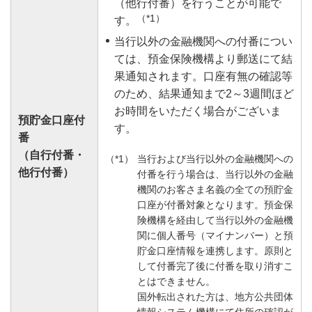
（他行付番）を行うことが可能で
（*1）
す。
当行以外の金融機関への付番につい
ては、預金保険機構より郵送にて結
果通知されます。口座有無の確認等
のため、結果通知まで2～3週間ほど
お時間をいただく場合がございま
預貯金口座付
す。
番
（自行付番・
当行および当行以外の金融機関への
他行付番）
付番を行う場合は、当行以外の金融
機関のお客さま名義の全ての預貯金
口座が付番対象となります。預金保
険機構を経由して当行以外の金融機
関に個人番号（マイナンバー）と預
貯金口座情報を連携します。原則と
して付番完了後に付番を取り消すこ
とはできません。
国外転出された方は、地方公共団体