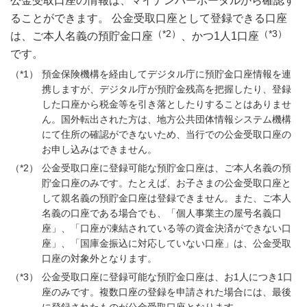
公金受取口座の情報は、マイナンバーポータルから確認す
ることができます。 公金受取口座として登録できる口座
（*2）
（*3）
は、ご本人名義の預貯金口座
、かつ1人1口座
です。
預金保険機構を経由してデジタル庁に預貯金口座情報を連
携しますが、デジタル庁が預貯金残高を把握したり、登録
した口座から税金等を引き落としたりすることはありませ
ん。国外転出された方は、地方公共団体情報システム機構
にて住所の確認ができないため、当行での公金受取口座の
お申し込みはできません。
公金受取口座に登録可能な預貯金口座は、ご本人名義の預
貯金口座のみです。たとえば、お子さまの公金受取口座と
して親名義の預貯金口座は登録できません。また、ご本人
名義の口座である場合でも、「個人事業主の屋号名義口
座」、「口座が凍結されている等の資金決済ができない口
座」、「国庫金振込に対応していない口座」は、公金受取
口座の対象外となります。
公金受取口座に登録可能な預貯金口座は、お1人につき1口
座のみです。複数口座の登録を申請された場合には、最後