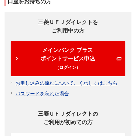
口座をお持ちの方
使用して算出します。
株式募集・売出し（IPO）時の受渡日から上場日まで
の間は、公募・売出し価格を使用して算出します。
三菱ＵＦＪダイレクトを
株式分割や株式併合等で基準日の翌日以降に効力発生
ご利用中の方
日が到来する銘柄については、変更前の株数、時価単
価より増減資比率で逆算して時価評価額を算出しま
す。
メインバンク プラス
ポイントサービス申込
MUFGファンドラップ
（ログイン）
MUFGファンドラップのお取引残高は、評価金額（時
お申し込みの流れについて、くわしくはこちら
価評価額）により計上します。
お取引残高に計上される評価金額（時価評価額）は以
パスワードを忘れた場合
下になります。
当行でお申し込みいただいたMUFGファンドラップのみ
三菱ＵＦＪダイレクトの
「運用商品残高」に計上します。
ご利用が初めての方
毎月末平日窓口営業日における