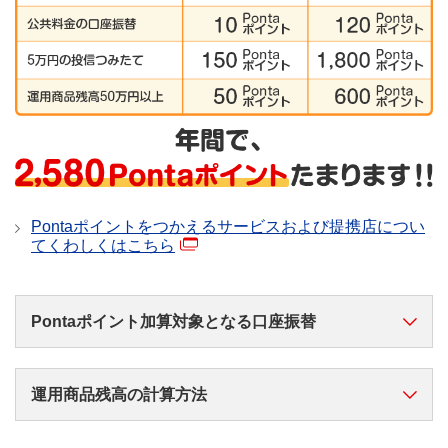
Pontaポイントをつかえるサービスおよび提携店につい
てくわしくはこちら
Pontaポイント加算対象となる口座振替
Eco通帳の入出金明細、もしくは通帳の摘要欄に以下
運用商品残高の計算方法
記載のある口座振替が対象となります。
口座振替