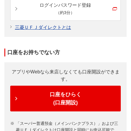
お取引残
MUFGファンドラップの評価金額
ログインパスワード登録
高
（時価評価額）
（約3分）
三菱ＵＦＪダイレクトとは
●
以下の期間は、MUFGファンドラップの新規契約に
おけるご契約金額、追加入金における追加入金額が
「運用商品残高」に含まれません。
口座をお持ちでない方
横にスクロールしてご確認ください。
横スクロールして確認
アプリやWebなら来店しなくても口座開設ができま
す。
ご契約金額をお客さま名義の当行預
ファンドラップの契約締結年月日
口座をひらく
続日）の翌々営業日までの期間。
(口座開設)
新規契約追加入金
契約締結年月日（追加入金の場合
MUFGファンドラップお申込後
（または追加入金）の事務手続
「スーパー普通預金（メインバンクプラス）」および三
菱ＵＦＪダイレクトは口座開設と同時にお申込可能で