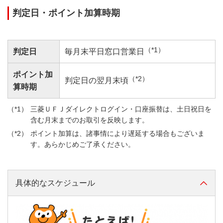
毎月末平日窓口営業日の下記の合計残高を運用商品残
判定日・ポイント加算時期
高合計として判定いたします。
口座振替１～８
電話
水道
外貨預金
（*1）
判定日
毎月末平日窓口営業日
電気
外貨預金残高×毎月末平日窓口営業日の当行TTB
ガス
ポイント加
（*2）
判定日の翌月末頃
算時期
税金
投資信託
税金１
三菱ＵＦＪダイレクトログイン・口座振替は、土日祝日を
年金
含む月末までのお取引を反映します。
当行の投資信託取引口座のお取引残高は、商品種類に
国年基金
ポイント加算は、諸事情により遅延する場合もございま
より以下の算出方法になります。ただし、受渡日が申
す。あらかじめご了承ください。
込月の翌月となる投資信託をご購入の場合、お預かり
個人年金
したご購入代金は運用商品残高に計上されません。
保険料
社会保険料
具体的なスケジュール
横にスクロールしてご確認ください。
医師会費
横スクロールして確認
ＮＨＫ
ＪＣＢ