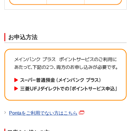
（*6）
国内投資信託で、毎月末平日窓口営業日時点で保有フ
ァンドが償還し、償還金の入金が月末をまたぐ場合は
「保有口数×1口あたり償還価額」となります。
お申込方法
外国投資信託で、毎月末平日窓口営業日時点で保有フ
ァンドが償還し、償還日が属する月に償還価格が確定
した場合は「保有口数×1口あたり償還価額×（外貨建
ての場合、同日の三菱ＵＦＪモルガン・スタンレー証
券のTTM）」、償還価格の確定が月末をまたぐ場合は
「保有口数×償還日直前の前ファンド営業日の１口あ
たり純資産価格×（外貨建ての場合、同日の三菱ＵＦ
Ｊモルガン・スタンレー証券のTTM）」となります。
基準日と単価の公表日が大きく乖離している投資信託
は、基準日現在で公表されている単価により算出して
います。なお、初回の単価が公表されるまでの間は、
発行（売出）価格で算出します。
Pontaをご利用でない方はこちら
株式において基準日当日の価格（終値または気配値）
がない場合、基準日時点で公表されている直近価格を