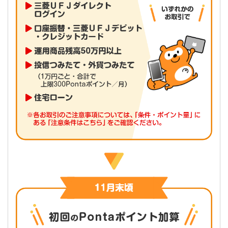
（額面金額）により計上します。
受渡日がお申込月の翌月となる公共債をご購入の場合、お
預かりしたご購入資金を計上します。
金融商品仲介取引
三菱ＵＦＪモルガン・スタンレー証券の金融商品仲介
口座のお取引残高は、投資信託・株式は時価評価額、
債券は額面金額により計上します。商品種類により下
表の算出方法となります。
受渡日が翌月となる金融商品仲介商品のご購入をお申し込
みいただき、三菱ＵＦＪモルガン・スタンレー証券あてに
ご購入資金をお振り込み済みの場合、お預り金あるいは
MRFも計上します。
外貨建て商品の場合、月末最終平日窓口営業日の三菱ＵＦ
Ｊモルガン・スタンレー証券のTTMを用いて円貨換算しま
す。