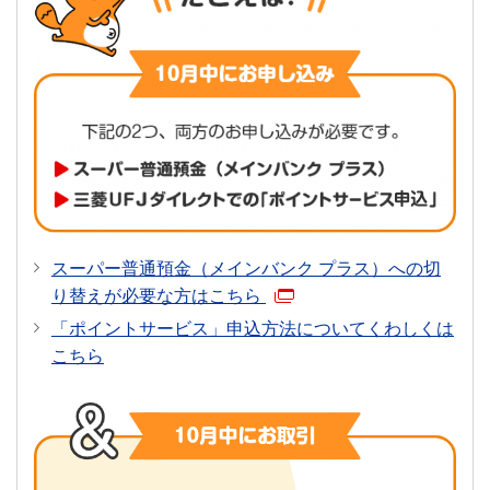
保有口数×毎月末平日窓口営業日
クレジット
資信託の場合は1口あたり純資産
円貨建て投資信託
東京カード
毎月末平日窓口営業日時点で保有フ
デビット１～４
月末をまたぐ場合は「保有口数×1
ＪＤ支払
保有口数×毎月末平日窓口営業日の
（*）
の当行TTB＋為替手数料半額
毎月末平日窓口営業日時点で保有フ
月に償還価格が確定した場合は「保
外貨建て投資信託
（*）
日の当行TTB＋為替手数料半額
スーパー普通預金（メインバンク プラス）への切
たぐ場合は「保有口数×償還日直前
り替えが必要な方はこちら
資産価格×（同日の当行TTB＋為替
「ポイントサービス」申込方法についてくわしくは
米ドル建ての場合50銭、豪ドル
こちら
公共債
当行の債券取引口座のお取引残高は、お預かり残高