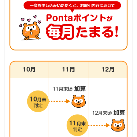
非上場の国内株式や価格を記載することが適当でないと三
菱ＵＦＪモルガン・スタンレー証券が判断した銘柄は、残
高に計上されません。
横にスクロールしてご確認ください。
横スクロールして確認
預り金・MRF
お預かり残高
円貨建て投資信託
保有口数 × 毎月末平日窓口営業
（*1）（*2）（*3）
資信託の場合は1口あたり純資産
外貨建て投資信託
保有口数 × 毎月末平日窓口営業
（*2）（*3）
の三菱ＵＦＪモルガン・スタンレー
債券
お預かり残高（額面金額）
（*4）（*5）
株式
保有株数 × 毎月末平日窓口営業