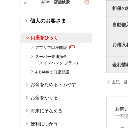
ATM・店舗検索
担保の
個人のお客さま
自動借
口座をひらく
お借入
アプリで口座開設
スーパー普通預金
（メインバンク プラス）
金利情
& BANKで口座開設
上記「普
お金をためる・ふやす
お金をかりる
お問
将来にそなえる
ご不
便利につかう