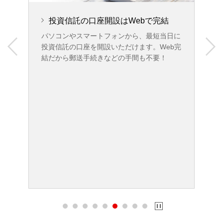
投資信託の口座開設はWebで完結
店あ
パソコンやスマートフォンから、最短当日に
即時
投資信託の口座を開設いただけます。Web完
結だから郵送手続きなどの手間も不要！
ご
す
①
②
③
※
※
い
※