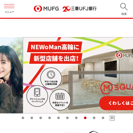
メニュー
商品•サービス
手続き
ATM•店舗•予約
手数料•金利
コラム•便利
検索