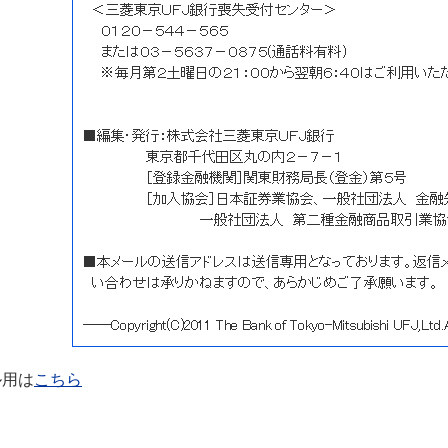
ル用は
こちら