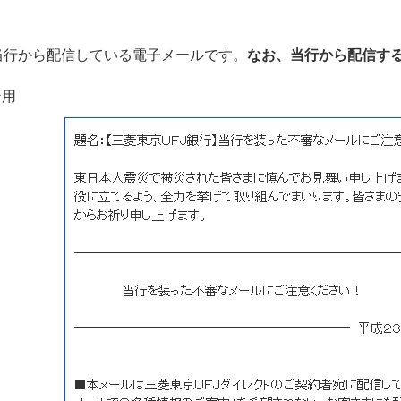
。
当行から配信している電子メールです。
なお、当行から配信す
ン用