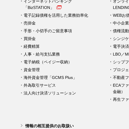
インターネットバンキング
オンライ
「BizSTATION」
LENDI
電子記録債権を活用した業務効率化
WEBお
売掛金
中小企業
手形・小切手のご留意事項
債権流動
買掛金
シンジケ
経費精算
電手決済
人事・給与支払業務
LBO／
電子納税（ペイジー収納）
シップフ
資金管理
プロジェ
海外資金管理「GCMS Plus」
不動産フ
外為取引サービス
ECAフ
金融）
法人向け決済ソリューション
再生ファ
情報の相互提供のお取扱い