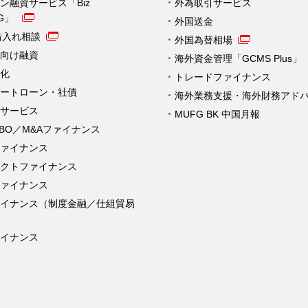
ン融資サービス「Biz
外為取引サービス
NG」
外国送金
借入れ相談
外国為替相場
向け融資
海外資金管理「GCMS Plus」
化
トレードファイナンス
ートローン・社債
海外業務支援・海外財務アド
サービス
MUFG BK 中国月報
MBO／M&Aファイナンス
ァイナンス
クトファイナンス
ァイナンス
ァイナンス（制度金融／仕組貿易
イナンス