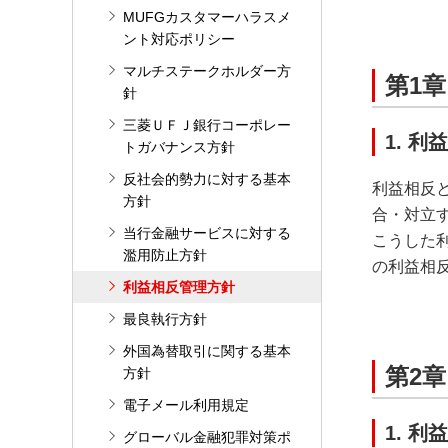
MUFGカスタマーハラスメ
ント対応ポリシー
マルチステークホルダー方
第1
針
三菱ＵＦＪ銀行コーポレー
1. 利
トガバナンス方針
反社会的勢力に対する基本
利益相反
方針
合・対立
当行金融サービスに対する
こうした
濫用防止方針
の利益相
利益相反管理方針
最良執行方針
外国為替取引に関する基本
第2
方針
電子メール利用規定
1. 
グローバル金融犯罪対策ポ