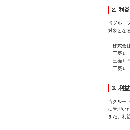
2. 
当グルー
対象とな
株式会
三菱Ｕ
三菱Ｕ
三菱Ｕ
3. 
当グルー
に管理い
また、利