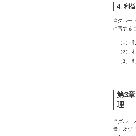
4. 
当グルー
に害する
第3
理
当グルー
備」及び