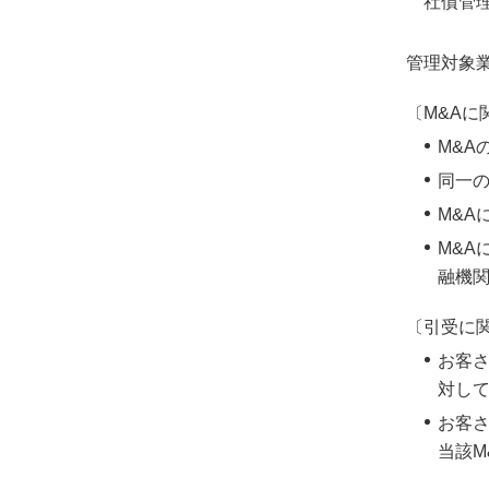
社債管
管理対象
〔M&Aに
M&A
同一
M&
M&
融機
〔引受に
お客
対し
お客
当該M