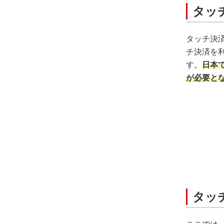
タッ
タッチ決
チ決済を
す。
日本
が必要と
タッ