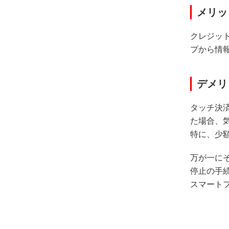
メリッ
クレジッ
プから情
デメリ
タッチ決
た場合、
特に、少
万が一に
停止の手
スマート