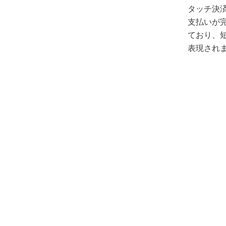
タッチ決
支払いが完
ており、
表現され