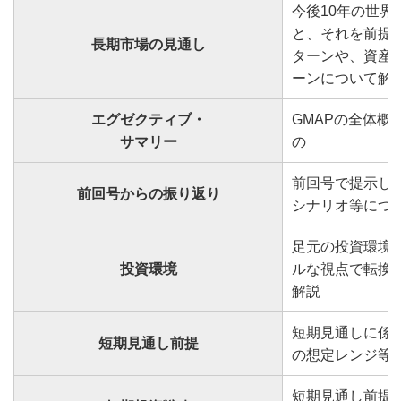
今後10年の世
と、それを前提
長期市場の見通し
ターンや、資産
ーンについて解
エグゼクティブ・
GMAPの全体概
サマリー
の
前回号で提示し
前回号からの振り返り
シナリオ等につ
足元の投資環境
投資環境
ルな視点で転換
解説
短期見通しに係
短期見通し前提
の想定レンジ等
短期見通し前提