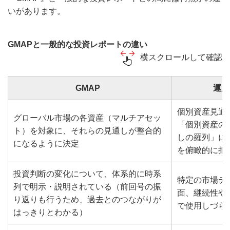
いがあります。
GMAPと一般的な投資レポートの違い
横スクロールして確認
GMAP
運用
個別資産見通
グローバル市場の各資産（マルチアセッ
「個別資産の
ト）を対象に、それらの見通しが整合的
しの羅列」に
になるように決定
を俯瞰的に把
投資判断の変化について、体系的に時系
特定の市場テ
列で明示・説明されている（前回号の振
面、継続性や
り返りも行うため、過去とのつながりが
で使用しづら
はっきりとわかる）