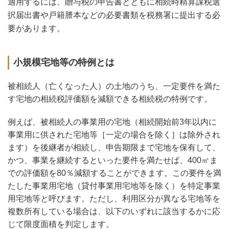
適用するには、贈与税の申告書とともに相続時精算課税選
択届出書や戸籍謄本などの必要書類を税務署に提出する必
要があります。
小規模宅地等の特例とは
被相続人（亡くなった人）の土地のうち、一定要件を満た
す宅地の相続税評価額を減額できる相続税の特例です。
例えば、被相続人の事業用の宅地（相続開始前3年以内に
事業用に供された宅地等［一定の場合を除く］は除外され
ます）を後継者が相続し、申告期限まで宅地を保有して、
かつ、事業を継続するといった要件を満たせば、400㎡ま
での評価額を80％減額することができます。この要件を満
たした事業用宅地（貸付事業用宅地等を除く）を特定事業
用宅地等と呼びます。ただし、利用区分が異なる宅地等を
複数所有している場合は、以下のいずれに該当するかに応
じて限度面積を判定します。