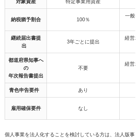
対象資産
特定事業用資産
一般措
納税猶予割合
100％
継続届出書提
経営承
3年ごとに提出
出
都道府県知事へ
経営承
の
不要
年次報告書提出
青色申告要件
あり
雇用確保要件
なし
個人事業を法人化することを検討している方は、法人版事