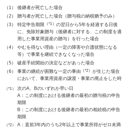
後継者が死亡した場合
贈与者が死亡した場合（贈与税の納税猶予のみ）
（*1）
特定申告期限
の翌日から5年を経過する日後
に、免除対象贈与（後継者に対する、この制度を適
用した事業用資産の贈与）を行った場合
やむを得ない理由（一定の障害や介護状態になる
等）で事業を継続できなくなった場合
破産手続開始の決定などがあった場合
（*2）
事業の継続が困難な一定の事由
が生じた場合
において、事業用資産の譲渡・事業の廃止をした時
次のA、Bのいずれか早い日
A：この制度における後継者の最初の贈与税の申告
期限
B：この制度における後継者の最初の相続税の申告
期限
A：直前3年内のうち2年以上で事業所得がゼロ未満