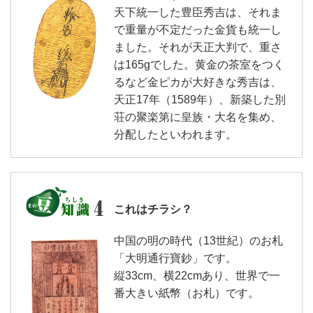
天下統一した豊臣秀吉は、それま
で重量が不定だった金貨も統一し
ました。それが天正大判で、重さ
は165gでした。黄金の茶室をつく
るなど金ピカが大好きな秀吉は、
天正17年（1589年）、新築した別
荘の聚楽第に皇族・大名を集め、
分配したといわれます。
これはチラシ？
中国の明の時代（13世紀）のお札
「大明通行寶鈔」です。
縦33cm、横22cmあり、世界で一
番大きい紙幣（お札）です。