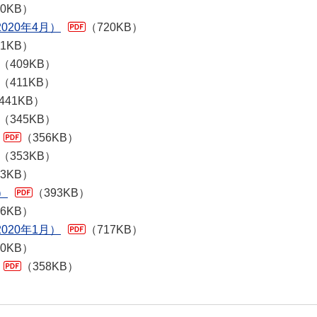
20KB）
020年4月）
（720KB）
51KB）
（409KB）
（411KB）
441KB）
（345KB）
（356KB）
（353KB）
13KB）
）
（393KB）
26KB）
020年1月）
（717KB）
90KB）
（358KB）