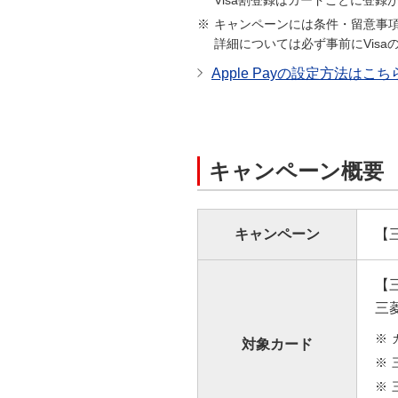
Visa割登録はカードごとに登録
キャンペーンには条件・留意事
詳細については必ず事前にVis
Apple Payの設定方法はこち
キャンペーン概要
キャンペ
ー
ン
【三
【
三
対象カ
ー
ド