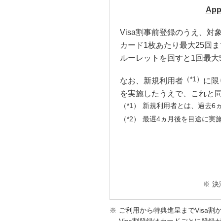
Ap
Visa割事前登録のうえ、対象
カード1枚あたり最大25回ま
ルーレットを回すと1回最大
（*1）
なお、新規利用者
に限
を実施したうえで、これと
新規利用者とは、過去6ヵ
最遅4ヵ月後を目途に実
決
ご利用から特典進呈までVisa