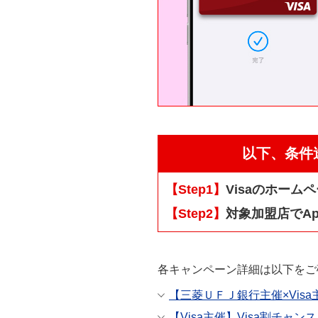
以下、条件
【Step1】
Visaのホーム
【Step2】
対象加盟店でAp
各キャンペーン詳細は以下をご
【三菱ＵＦＪ銀行主催×Vis
【Visa主催】Visa割チャンス