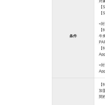
対
【
【S
<
【
条件
牛
PA
【
A
<
Ap
【
加
間