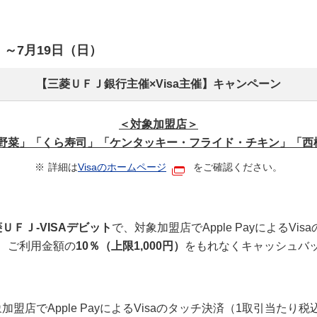
）～7月19日（日）
【三菱ＵＦＪ銀行主催×Visa主催】キャンペーン
＜対象加盟店＞
野菜」「くら寿司」「ケンタッキー・フライド・チキン」「西松
詳細は
Visaのホームページ
をご確認ください。
ＵＦＪ-VISAデビット
で、対象加盟店でApple PayによるVi
で、ご利用金額の
10％（上限1,000円）
をもれなくキャッシュバ
加盟店でApple PayによるVisaのタッチ決済（1取引当たり税