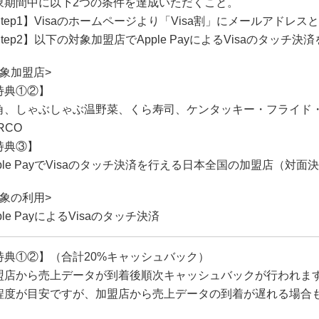
象期間中に以下2つの条件を達成いただくこと。
Step1】Visaのホームページより「Visa割」にメールアドレ
tep2】以下の対象加盟店でApple PayによるVisaのタッチ決
対象加盟店>
特典①②】
角、しゃぶしゃぶ温野菜、くら寿司、ケンタッキー・フライド
RCO
特典③】
pple PayでVisaのタッチ決済を行える日本全国の加盟店（対面
対象の利用>
ple PayによるVisaのタッチ決済
特典①②】（合計20%キャッシュバック）
盟店から売上データが到着後順次キャッシュバックが行われます
程度が目安ですが、加盟店から売上データの到着が遅れる場合