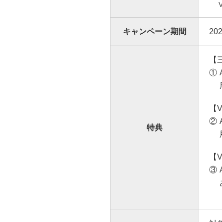
キャンペ
ー
ン期間
20
【
【V
特典
【V