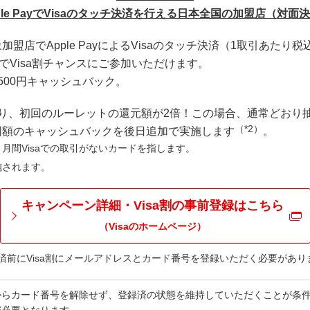
ple PayでVisaのタッチ決済を行える日本全国の加盟店（対面
加盟店でApple PayによるVisaのタッチ決済（1取引あたり税
でVisa割チャンスにご参加いただけます。
500円キャッシュバック。
り、初回のルーレットの還元額が2倍！この場合、通常どおり
（*2）
同額のキャッシュバックを後日追加で実施します
。
月間Visaでの取引がないカードを指します。
施されます。
キャンペーン詳細・Visa割の事前登録はこちら
（Visaのホームページ）
済前にVisa割にメールアドレスとカード番号を登録いただく必要があり
割からカード番号を解除せず、登録済の状態を維持していただくことが条