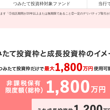
つみたて投資枠
対象ファンド
当行
ります「①信託期間が20年以上または無期限であること②一定のデリバティブ取引