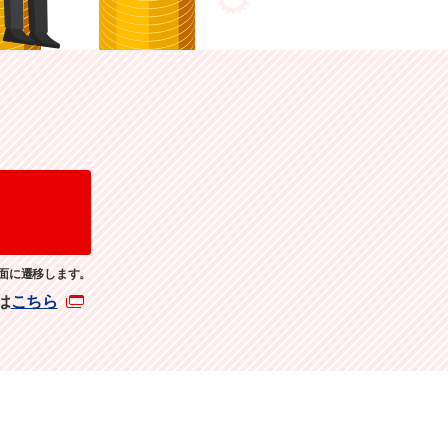
面に遷移します。
は
こちら
。