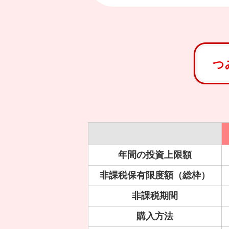
つ
年間の
投資上限額
非課税保有限度額（総枠）
非課税期間
購入方法