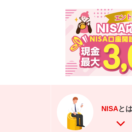
NISA
と