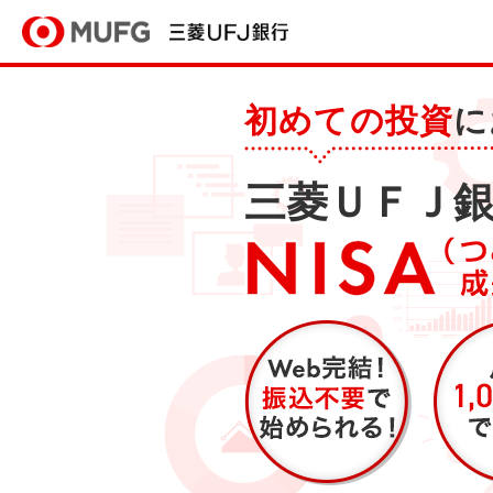
三菱ＵＦＪ銀行
初めての投資
に
三菱ＵＦＪ