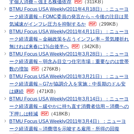
す個人消費～強まる株価依存
（311KB）
BTMU Focus USA Weekly(2011年4月18日）：ニューヨ
ーク経済週報～FOMC委員の発言から～今後の注目は景
気減速がインフレ圧力を抑制するか
（299KB）
BTMU Focus USA Weekly(2011年4月11日）：ニューヨ
ーク経済週報～金融政策を占うインフレ率～景気腰折れ
無ければ来春に1%台後半へ
（342KB）
BTMU Focus USA Weekly(2011年3月28日）：ニューヨ
ーク経済週報～弱含み目立つ住宅市場：重要なのは世帯
数の増加
（276KB）
BTMU Focus USA Weekly(2011年3月21日）：ニューヨ
ーク経済週報～G7が協調介入を実施：中長期のドル安
は継続
（471KB）
BTMU Focus USA Weekly(2011年3月14日）：ニューヨ
ーク経済週報～緩やかに持ち直す消費者信用～消費への
下押しは軽減
（418KB）
BTMU Focus USA Weekly(2011年3月4日）：ニューヨ
ーク経済週報～消費増を示唆する雇用・所得の回復