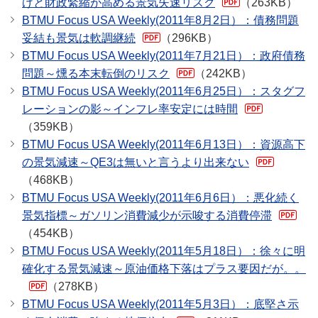
げと財政緊縮が高める景気失速リスク
（263KB）
BTMU Focus USA Weekly(2011年8月2日）：債務問題
妥結も景気は軟調継続
（296KB）
BTMU Focus USA Weekly(2011年7月21日）：政府債務
問題～燻る本末転倒のリスク
（242KB）
BTMU Focus USA Weekly(2011年6月25日）：スタグフ
レーションの影～インフレ率安定には時間
（359KB）
BTMU Focus USA Weekly(2011年6月13日）：資源高下
の景気減速～QE3は無いと言うより出来ない
（468KB）
BTMU Focus USA Weekly(2011年6月6日）：悪化続く
景気指標～ガソリン消費減少が示唆する消費停滞
（454KB）
BTMU Focus USA Weekly(2011年5月18日）：徐々に明
確化する景気減速～原油価格下落はプラス要因だが。。
（278KB）
BTMU Focus USA Weekly(2011年5月3日）：底堅さ示