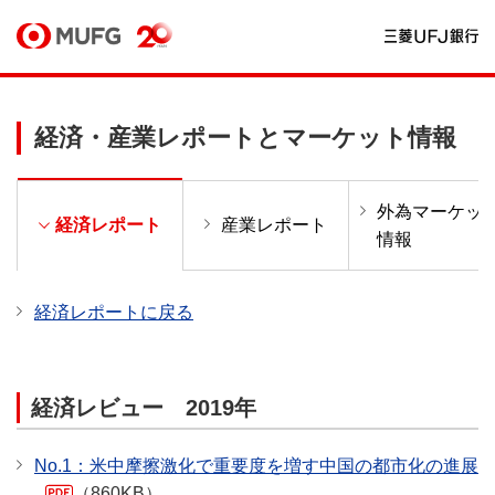
経済・産業レポートとマーケット情報
外為マーケッ
ー
経済レポート
産業レポート
情報
経済レポートに戻る
経済レビュー 2019年
No.1：米中摩擦激化で重要度を増す中国の都市化の進展
（860KB）