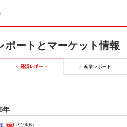
レポートとマーケット情報
経済レポート
産業レポート
5年
展望
（919KB）