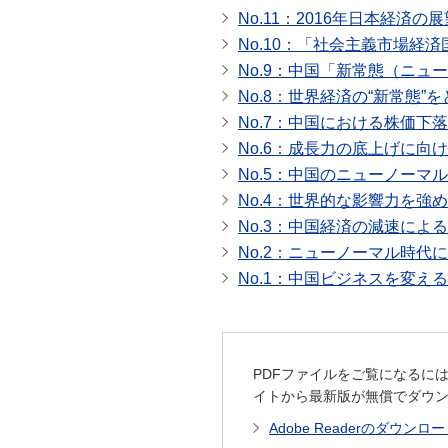
No.11：2016年日本経済の展
No.10：「社会主義市場経
No.9：中国「新常態（ニ
No.8：世界経済の“新常態”
No.7：中国における株価
No.6：成長力の底上げに
No.5：中国のニューノーマ
No.4：世界的な影響力を
No.3：中国経済の減速に
No.2：ニューノーマル時代
No.1：中国ビジネスを変え
PDFファイルをご覧になるには
イトから最新版が無償でダウ
Adobe Readerのダウンロ