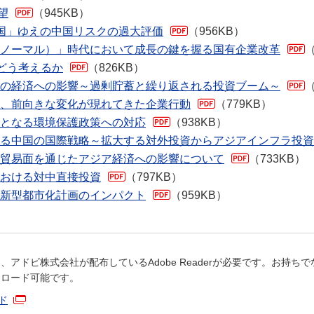
望
（945KB）
済国」ゆえの中国リスクの過大評価
（956KB）
ューノーマル）」時代において成長の鍵を握る国有企業改革
（
をどう考えるか
（826KB）
下落の経済への影響～過剰貯蓄と繰り返される投資ブーム～
（
向け、前向きな変化が現れてきた企業行動
（779KB）
ルとなる環境保護政策への対応
（938KB）
強める中国の国際戦略～拡大する対外投資からアジアインフラ投
よる貿易面を通じたアジア経済への影響について
（733KB）
における対中直接投資
（797KB）
る新型都市化計画のインパクト
（959KB）
、アドビ株式会社が配布しているAdobe Readerが必要です。お持
ンロード可能です。
ード