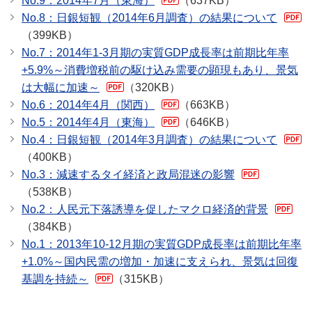
No.9：2014年7月（東海）
（637KB）
No.8：日銀短観（2014年6月調査）の結果について
（399KB）
No.7：2014年1-3月期の実質GDP成長率は前期比年率
+5.9%～消費増税前の駆け込み需要の顕現もあり、景気
は大幅に加速～
（320KB）
No.6：2014年4月（関西）
（663KB）
No.5：2014年4月（東海）
（646KB）
No.4：日銀短観（2014年3月調査）の結果について
（400KB）
No.3：減速するタイ経済と政局混迷の影響
（538KB）
No.2：人民元下落誘導を促したマクロ経済的背景
（384KB）
No.1：2013年10-12月期の実質GDP成長率は前期比年率
+1.0%～国内民需の増加・加速に支えられ、景気は回復
基調を持続～
（315KB）