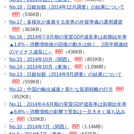
No.18：日銀短観（2014年12月調査）の結果について
（536KB）
No.17：多様化が進展する世界の外貨準備の運用通貨
（363KB）
No.16：2014年7-9月期の実質GDP成長率は前期比年率
▲1.6%～消費増税後の回復の動きは鈍く、2四半期連続
のマイナス成長に～
（436KB）
No.15：2014年10月（関西）
（801KB）
No.14：2014年10月（東海）
（1.09MB）
No.13：日銀短観（2014年9月調査）の結果について
（559KB）
No.12：中国の輸出減速と新たな貿易戦略の行方
（852KB）
No.11：2014年4-6月期の実質GDP成長率は前期比年率
▲6.8%～消費増税の影響で景気は一旦大きく落ち込み
～
（320KB）
No.10：2014年7月（関西）
（1.14MB）