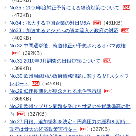
（415KB）
No35：2010年度補正予算による経済対策について
（473KB）
No34：拡大する中国企業の対日M&A
（461KB）
No33：加速するアジアへの資本流入と政府の対応
（402KB）
No.32:中間選挙後、軌道修正が予想されるオバマ政権
（392KB）
No.31:2010年9月調査の日銀短観について
（399KB）
No.30:欧州周縁国の政府債務問題に関するIMFスタッフ
レポート
（545KB）
No.29:低迷長期化が懸念される米住宅市場
（366KB）
No.28:欧州ソブリン問題を受けた世界の外貨準備高の動
向
（327KB）
No.27:日銀、追加緩和を決定～円高圧力の緩和を期待、
政府は骨太の経済政策実行を～
（327KB）