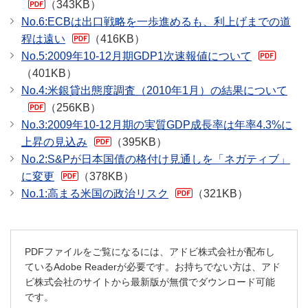
（343KB）
No.6:ECBは出口戦略を一歩進めるも、利上げまでの道
程は遠い
（416KB）
No.5:2009年10-12月期GDP1次速報値について
（401KB）
No.4:米銀貸出態度調査（2010年1月）の結果について
（256KB）
No.3:2009年10-12月期の実質GDP成長率は年率4.3%に
上昇の見込み
（395KB）
No.2:S&Pが日本国債の格付け見通しを「ネガティブ」
に変更
（378KB）
No.1:高まる米国の政治リスク
（321KB）
PDFファイルをご覧になるには、アドビ株式会社が配布し
ているAdobe Readerが必要です。お持ちでない方は、アド
ビ株式会社のサイトから最新版が無償でダウンロード可能
です。