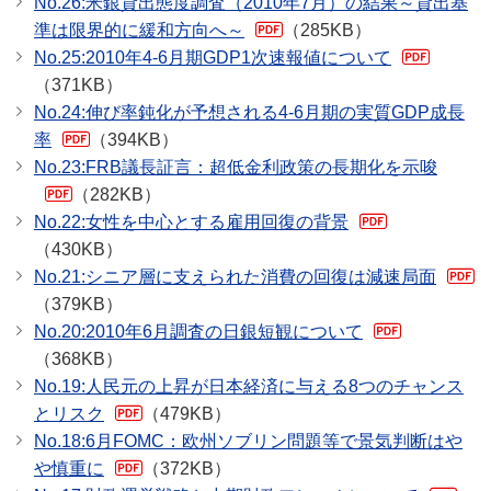
No.26:米銀貸出態度調査（2010年7月）の結果～貸出基
準は限界的に緩和方向へ～
（285KB）
No.25:2010年4-6月期GDP1次速報値について
（371KB）
No.24:伸び率鈍化が予想される4-6月期の実質GDP成長
率
（394KB）
No.23:FRB議長証言：超低金利政策の長期化を示唆
（282KB）
No.22:女性を中心とする雇用回復の背景
（430KB）
No.21:シニア層に支えられた消費の回復は減速局面
（379KB）
No.20:2010年6月調査の日銀短観について
（368KB）
No.19:人民元の上昇が日本経済に与える8つのチャンス
とリスク
（479KB）
No.18:6月FOMC：欧州ソブリン問題等で景気判断はや
や慎重に
（372KB）