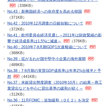
（338KB）
No.43：新興国経済への依存度を高める韓国
（371KB）
No.42：2010年12月調査の日銀短観について
（372KB）
No.41：欧州委員会経済見通し～2011年は財政緊縮の影
響で経済成長率は1.5%に減速～
（376KB）
No.40：2010年7-9月期GDP1次速報値について
（388KB）
No.39：拡がるわが国中堅中小企業の海外展開
（489KB）
No.38：7-9月期の実質GDP成長率は年率2%台後半と予
想
（441KB）
No.37：米銀貸出態度調査（2010年10月）の結果～商工
業貸出などを中心に貸出基準の緩和が続く～
（312KB）
No.36：11月FOMC：追加緩和（ＱＥ２）を決定