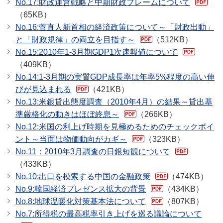
No.17:財政運営戦略と中期財政フレームについて
（65KB）
No.16:菅直人新首相の経済政策について～「財政出動」
と「財政規律」の両立を目指す～
（512KB）
No.15:2010年1-3月期GDP1次速報値について
（409KB）
No.14:1-3月期の実質GDP成長率は年率5%程度の高い伸
びが見込まれる
（421KB）
No.13:米銀貸出態度調査（2010年4月）の結果～貸出基
準厳格化の動きはほぼ終息～
（266KB）
No.12:米国の利上げ時期を見極めるためのチェックポイ
ント～当面は物価動向がカギ～
（323KB）
No.11：2010年3月調査の日銀短観について
（433KB）
No.10:出口を模索する中国の金融政策
（474KB）
No.9:韓国経済プレゼンス拡大の背景
（434KB）
No.8:地球温暖化対策基本法について
（807KB）
No.7:所得税の最高税率引き上げを巡る議論について