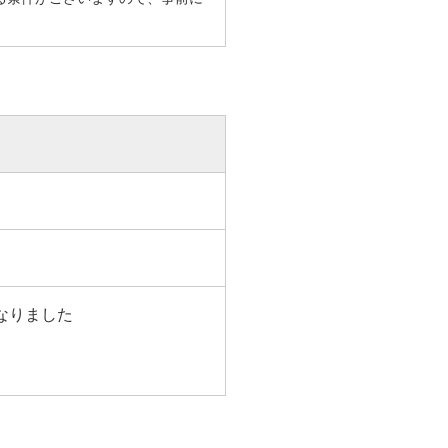
。
なりました