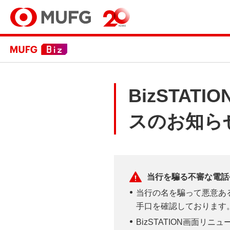
BizSTA
スのお知ら
当行を騙る不審な電話
当行の名を騙って悪意ある
手口を確認しております
BizSTATION画面リ