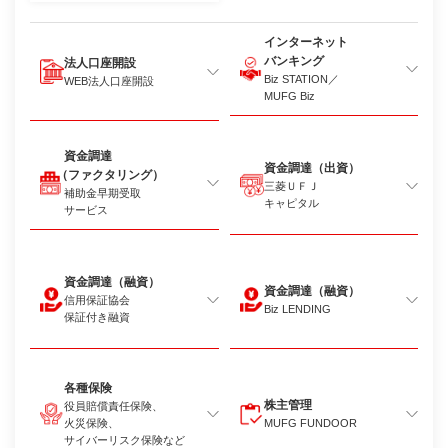
インターネット
バンキング
法人口座開設
Biz STATION／
WEB法人口座開設
MUFG Biz
資金調達
資金調達（出資）
（ファクタリング）
三菱ＵＦＪ
補助金早期受取
キャピタル
サービス
資金調達（融資）
資金調達（融資）
信用保証協会
Biz LENDING
保証付き融資
各種保険
株主管理
役員賠償責任保険、
火災保険、
MUFG FUNDOOR
サイバーリスク保険など