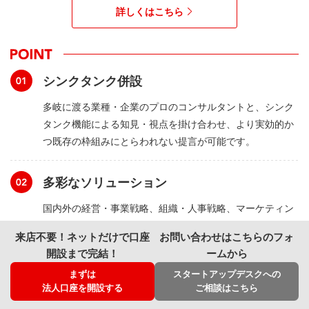
詳しくはこちら
シンクタンク併設
多岐に渡る業種・企業のプロのコンサルタントと、シンク
タンク機能による知見・視点を掛け合わせ、より実効的か
つ既存の枠組みにとらわれない提言が可能です。
多彩なソリューション
国内外の経営・事業戦略、組織・人事戦略、マーケティン
グ戦略、デジタル化、サステナビリティ経営、グローバル
来店不要！ネットだけで口座
お問い合わせはこちらのフォ
展開支援など、多様な課題にお応えします。
開設まで完結！
ームから
まずは
スタートアップデスクへの
最適なサポート体制
法人口座を開設する
ご相談はこちら