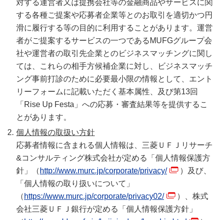
対する運営者又は提携会社等の金融商品やサービスに関
する各種ご提案や応募者企業等とのお取引を適切かつ円
滑に履行する等の目的に利用することがあります。運営
者がご提案するサービスの一つであるMUFGグループ会
社や運営者の取引先企業とのビジネスマッチングに関し
ては、これらの相手方候補企業に対し、ビジネスマッチ
ング事前打診のために必要最小限の情報として、エント
リーフォームに記載いただく基本属性、及び第13回
「Rise Up Festa」への応募・審査結果等を提供するこ
とがあります。
個人情報の取扱い方針
応募者情報に含まれる個人情報は、三菱ＵＦＪリサーチ
&コンサルティング株式会社が定める「個人情報保護方
針」（
http://www.murc.jp/corporate/privacy/
）及び、
「個人情報の取り扱いについて」
（
https://www.murc.jp/corporate/privacy02/
）、株式
会社三菱ＵＦＪ銀行が定める「個人情報保護方針」