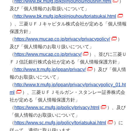
（
http://www.bk.mufg.jp/kojinjouhou/houshin.html
）
及び「個人情報のお取扱いについて」
（
http://www.bk.mufg.jp/kojinjouhou/toriatsukai.html
）、三菱ＵＦＪキャピタル株式会社が定める「個人情報
保護方針」
（
https://www.mucap.co.jp/privacy/privacypolicy/
）
及び「個人情報のお取り扱いについて」
（
https://www.mucap.co.jp/privacy/
）、並びに三菱Ｕ
ＦＪ信託銀行株式会社が定める「個人情報保護方針」
（
http://www.tr.mufg.jp/ippan/privacy/
）及び「個人情
報のお取扱いについて」
（
http://www.tr.mufg.jp/ippan/privacy/privacypolicy_01.ht
ml
）、三菱ＵＦＪモルガン・スタンレー証券株式会
社が定める「個人情報保護方針」
（
https://www.sc.mufg.jp/policy/privacy.html
）、及び
「個人情報のお取扱いについて」
（
https://www.sc.mufg.jp/policy/toriatsukai.html
）に
従って、適切に取り扱います。