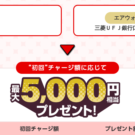
エアウ
三菱ＵＦＪ銀行