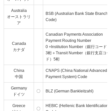
Australia
BSB (Australian Bank State Branch
オーストラリ
Code)
ア
Canadian Payments Association
Payment Routing Number
Canada
0 +Institution Number（銀行コード）
カナダ
3桁＋Transit Number（銀行支店コー
ド）5桁
China
CNAPS (China National Advanced
中国
Payment System) Code
Germany
〇
BLZ (German Bankleitzahl)
ドイツ
Greece
HEBIC (Hellenic Bank Identification
〇