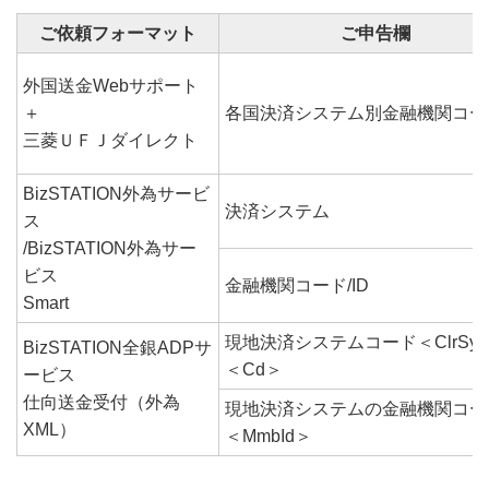
ご依頼フォーマット
ご申告欄
外国送金Webサポート
＋
各国決済システム別金融機関コー
三菱ＵＦＪダイレクト
BizSTATION外為サービ
決済システム
ス
/BizSTATION外為サー
ビス
金融機関コード/ID
Smart
現地決済システムコード＜ClrSys
BizSTATION全銀ADPサ
＜Cd＞
ービス
仕向送金受付（外為
現地決済システムの金融機関コード
XML）
＜MmbId＞