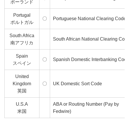
ポーランド
Portugal
〇
Portuguese National Clearing Code
ポルトガル
South Africa
South African National Clearing Cod
南アフリカ
Spain
〇
Spanish Domestic Interbanking Cod
スペイン
United
Kingdom
〇
UK Domestic Sort Code
英国
U.S.A
ABA or Routing Number (Pay by
米国
Fedwire)