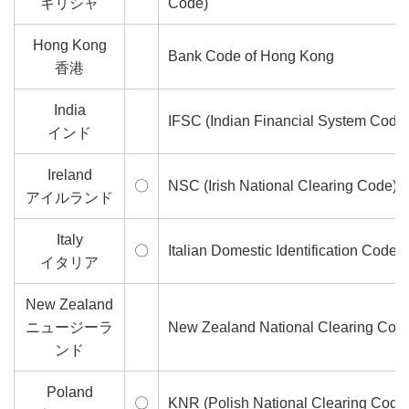
ギリシャ
Code)
Hong Kong
Bank Code of Hong Kong
香港
India
IFSC (Indian Financial System Code
インド
Ireland
〇
NSC (Irish National Clearing Code)
アイルランド
Italy
〇
Italian Domestic Identification Code
イタリア
New Zealand
ニュージーラ
New Zealand National Clearing Cod
ンド
Poland
〇
KNR (Polish National Clearing Code