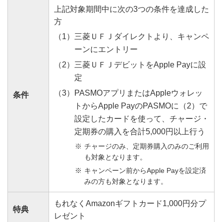
上記対象期間中に次の3つの条件を達成した
方
三菱ＵＦＪダイレクトより、キャンペ
ーンにエントリー
三菱ＵＦＪデビットをApple Payに設
定
PASMOアプリまたはAppleウォレッ
条件
トからApple PayのPASMOに（2）で
設定したカードを使って、チャージ・
定期券の購入を合計5,000円以上行う
チャージのみ、定期券購入のみのご利用
PASMOアプリでのチャージ方法はこちら
動画再生 2：37
も対象となります。
（https://www.pasmo.co.jp/mp/app/charge/car
キャンペーン前からApple Payを設定済
d）
みの方も対象となります。
PASMOアプリで「Apple Payでチャージ」をご選択
「ウォレット」アプリの場合は、
ください
もれなくAmazonギフトカード1,000円分プ
カードを手元に用意して、
特典
レゼント
Apple Payに設定可能！