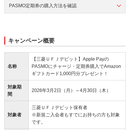
PASMO定期券の購入方法を確認
通勤定期券の購入方法はこちら
（https://www.pasmo.co.jp/mp/app/use/pass/
キャンペーン概要
）
PASMOアプリで「Apple Payで購入に進む」をご選
択ください
【三菱ＵＦＪデビット】Apple Payの
名称
PASMOにチャージ・定期券購入でAmazon
ギフトカード1,000円分プレゼント！
通学定期券の購入方法はこちら
対象期
（https://www.pasmo.co.jp/mp/app/use/pass-
2026年3月2日（月）～4月30日（木）
間
student/）
Previous
Next
「三菱ＵＦＪ銀行」アプリなら
PASMOアプリで「Apple Payで購入に進む」をご選
三菱ＵＦＪデビット保有者
カードが手元になくても、
択ください
対象者
※新規ご入会者もすでにお持ちの方も対象
Apple Payに設定可能！
です。
本設定方法は三菱ＵＦＪ-JCBデビットのみ