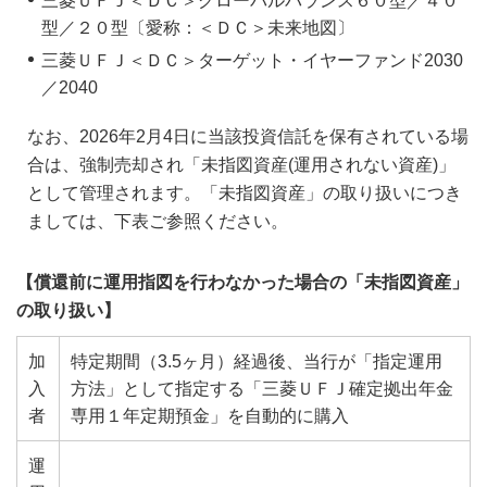
三菱ＵＦＪ＜ＤＣ＞グローバルバランス６０型／４０
型／２０型〔愛称：＜ＤＣ＞未来地図〕
三菱ＵＦＪ＜ＤＣ＞ターゲット・イヤーファンド2030
／2040
なお、2026年2月4日に当該投資信託を保有されている場
合は、強制売却され「未指図資産(運用されない資産)」
として管理されます。「未指図資産」の取り扱いにつき
ましては、下表ご参照ください。
【償還前に運用指図を行わなかった場合の「未指図資産」
の取り扱い】
加
特定期間（3.5ヶ月）経過後、当行が「指定運用
入
方法」として指定する「三菱ＵＦＪ確定拠出年金
者
専用１年定期預金」を自動的に購入
運