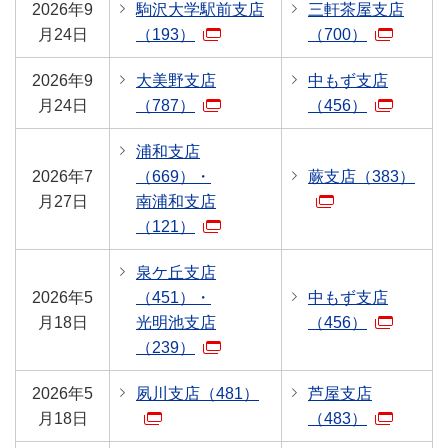
2026年9
駒沢大学駅前支店
三軒茶屋支店
月24日
（193）
（700）
2026年9
大美野支店
中もず支店
月24日
（787）
（456）
浦和支店
2026年7
（669）・
蕨支店（383）
月27日
南浦和支店
（121）
泉ケ丘支店
2026年5
（451）・
中もず支店
月18日
光明池支店
（456）
（239）
2026年5
夙川支店（481）
芦屋支店
月18日
（483）