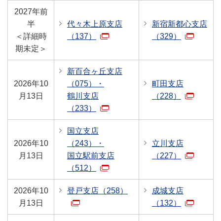
2027年前
半
代々木上原支店
新宿新都心支店
＜詳細時
（137）
（329）
期未定＞
新百合ヶ丘支店
2026年10
（075）・
町田支店
月13日
鶴川支店
（228）
（233）
国立支店
2026年10
（243）・
立川支店
月13日
国立駅前支店
（227）
（512）
2026年10
登戸支店（258）
成城支店
月13日
（132）