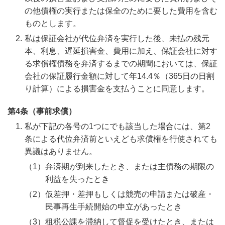
の他債権の実行または保全のために要した費用を含む
ものとします。
私は保証会社が代位弁済を実行した後、未払の残元
本、利息、遅延損害金、費用に加え、保証会社に対す
る求償権債務を弁済するまでの期間においては、保証
会社の保証履行金額に対して年14.4％（365日の日割
り計算）による損害金を支払うことに同意します。
第4条（事前求償）
私が下記の各号の1つにでも該当した場合には、第2
条による代位弁済前といえども求償権を行使されても
異議はありません。
弁済期が到来したとき、または主債務の期限の
利益を失ったとき
仮差押・差押もしくは競売の申請または破産・
民事再生手続開始の申立があったとき
租税公課を滞納して督促を受けたとき、または