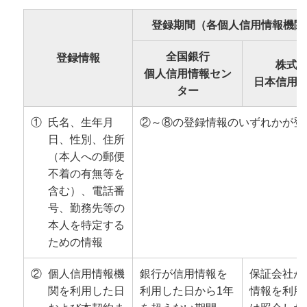
登録期間（各個人信用情報機関
全国銀行
登録情報
株式
個人信用情報セン
日本信用
ター
①
氏名、生年月
②～⑧の登録情報のいずれかが登
日、性別、住所
（本人への郵便
不着の有無等を
含む）、電話番
号、勤務先等の
本人を特定する
ための情報
②
個人信用情報機
銀行が信用情報を
保証会社が
関を利用した日
利用した日から1年
情報を利用