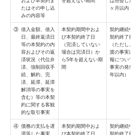
および本契約ま
を超えない期間
は照会した
たはその申し込
ヶ月以内
みの内容等
③
借入金額、借入
本契約期間中およ
契約継続中
日、最終返済日
び本契約終了日
契約終了後
等の本契約の内
（完済していない
（ただし、
容およびその返
場合は完済日）か
渡の事実に
済状況（代位弁
ら5年を超えない期
報について
済、強制回収手
間
事実の発生
続、解約、完
年以内）
済、延滞、延滞
解消等の事実を
含む）等の本契
約に関する客観
的な取引事実
④
債務の支払を遅
本契約期間中およ
契約継続中
滞等した事実
び本契約終了日
契約終了後