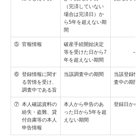
（完済していない
場合は完済日）か
ら5年を超えない期
間
⑤
官報情報
破産手続開始決定
等を受けた日から7
―
年を超えない期間
⑥
登録情報に関す
当該調査中の期間
当該登録情
る苦情を受け、
査中の期間
調査中である旨
⑦
本人確認資料の
本人から申告のあ
登録日から
紛失・盗難、貸
った日から5年を超
付自粛等の本人
えない期間
申告情報