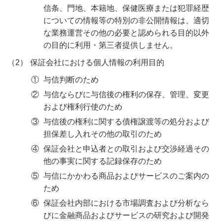
信条、門地、本籍地、保健医療または犯罪経歴
についての情報等の特別の非公開情報は、適切
な業務運営その他の必要と認められる目的以外
の目的に利用・第三者提供しません。
（2）
保証会社における個人情報の利用目的
①
与信判断のため
②
与信ならびに与信後の権利の保存、管理、変更
および権利行使のため
③
与信後の権利に関する債権譲渡等の処分および
担保差し入れその他の取引のため
④
保証会社と申込者との取引および交渉経過その
他の事実に関する記録保存のため
⑤
与信にかかわる商品およびサービスのご案内の
ため
⑥
保証会社内部における市場調査および分析なら
びに金融商品およびサービスの研究および開発