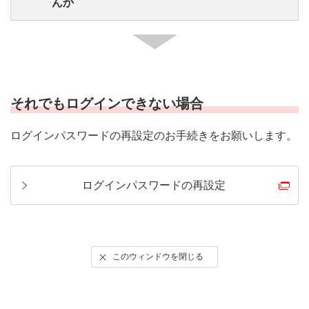
んか
除してから入力してください。
キーボードの「NumLock」キーを押すたびにオン／オフ
自動的に表示されている場合は、一度すべてを削除し
が切り替わります。
てから再度ご入力をお試しください。
次回以降も表示されないようにする場合は、ブラウザ
それでもログインできない場合
の保存情報を削除してください。
ブラウザの操作方法
ログインパスワードの再設定のお手続きをお願いします。
ログインパスワードの再設定
このウィンドウを閉じる