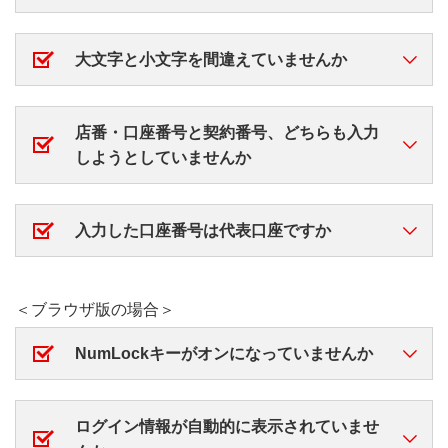
ログインパスワードを忘れた場合は再設定のお手続き
大文字と小文字を間違えていませんか
をお願いします。
ログインパスワードは同じ英文字でも大文字・小文字
ログインパスワードの再設定
店番・口座番号と契約番号、どちらも入力
が相違しているとログインできません。
しようとしていませんか
登録したパスワードは大文字・小文字も正しく入力し
てください。
ログイン情報は以下いずれかの組み合わせを入力して
入力した口座番号は代表口座ですか
ください。
「店番・口座番号」と「ログインパスワード」
店番・口座番号でログインする場合、代表口座の入力
＜ブラウザ版の場合＞
が必要です。
「契約番号」と「ログインパスワード」
NumLockキーがオンになっていませんか
代表口座とは、三菱ＵＦＪダイレクトを初めてご利用
いただいた際に登録した普通預金口座です。
キーボードのNumLockキーが有効になっていると、
登録した代表口座が分からない場合は、
コールセンタ
ログイン情報が自動的に表示されていませ
パスワードが正確に入力できない場合があります。解
ー
までお問い合わせください。