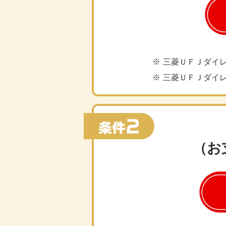
三菱ＵＦＪダイ
三菱ＵＦＪダイ
（お