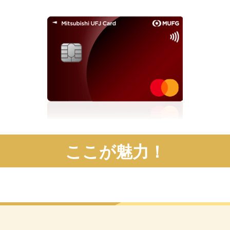
ここが魅力！
01
point
年会費は永年無料！