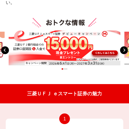
い。
1
2
3
4
三菱ＵＦＪ ｅスマート証券の魅力