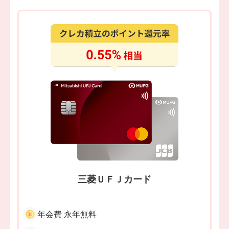
三菱ＵＦＪカード
年会費 永年無料