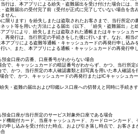
。当行は、本アプリによる紛失・盗難届出を受け付けた場合には、
失・盗難届出の受付完了前（受付が正式に完了していない場合を含
いません。
ものに限ります）を紛失しまたは盗取されたお客さまで、当行所定の
ーネット等を用いた方法による届出（以下、「紛失・盗難届出」と
本アプリにより、紛失しまたは盗取された通帳またはキャッシュカ
）、再発行は、当行所定の手続きをした後に行います。なお、相当
たは本アプリによる盗難等通帳・キャッシュカードの再発行申し込み
を行い、また、本アプリによる通帳・キャッシュカードの再発行申
る預金口座の店番、口座番号がわからない場合
場合で、キャッシュカードの暗証番号がわからず、かつ、当行所定
合で、かつ、当行所定の本人確認書類と顔写真を用いた本人確認を
する場合で、かつ、キャッシュカードの再発行またはICキャッシュ
の紛失・盗難の届出および印鑑レス口座への切替えと同時に手続き
る預金口座が当行所定のサービス対象外口座である場合
ード機能付カード、当座キャッシュカード、カードローンカード、
行の申し込みを受け付けた時点、および引き落し時点で、お客さま
場合