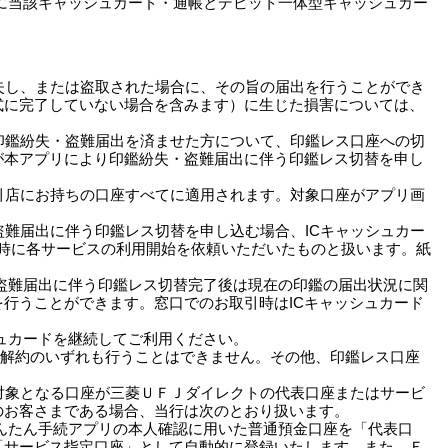
に当該キャッシュカード・通帳とデビット一体型キャッシュカー
失し、または盗取された場合に、その旨の届出を行うことができ
式に完了していない場合を含みます）に生じた損害については、
印鑑紛失・盗難届出を済ませた方について、印鑑レス口座への切
が本アプリにより印鑑紛失・盗難届出に伴う印鑑レス切替を申し
引店にお持ちの口座すべてに適用されます。対象口座がアプリ画
盗難届出に伴う印鑑レス切替を申し込む場合、ICキャッシュカー
同時に各サービスの利用開始を依頼いただいたものと扱います。紙
・盗難届出に伴う印鑑レス切替完了後は現在の印鑑の届出状況に関
行うことができます。窓口でのお取引時はICキャッシュカード
シュカードを継続してご利用ください。
知の解約のいずれも行うことはできません。その他、印鑑レス口座
対象となる口座が三菱ＵＦＪダイレクトの代表口座またはサービ
のお客さまである場合、当行は次のとおり扱います。
んたん手続アプリの本人確認に用いた普通預金口座を「代表口
「サービス指定口座」として自動的に登録いたします。また、Ｅ