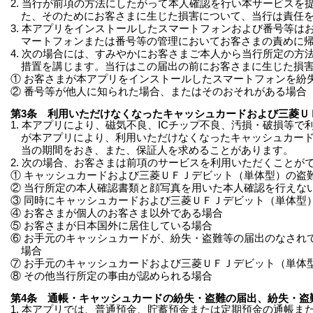
2. 当行が前項の方法にしたがって本人確認を行い本サービス
た、そのためにお客さまに生じた損害について、当行は責任
3. 本アプリをインストールしたスマートフォンおよび番号等
マートフォンまたは番号等の管理においてお客さまの責めに
4. 次の場合には、すみやかにお客さまご本人から当行所定の
措置を講じます。当行はこの届出の前にお客さまに生じた損
① お客さまが本アプリをインストールしたスマートフォンを紛
② 番号等が他人に知られた場合、またはそのおそれがある場合
第3条 利用いただけなくなったキャッシュカードおよび三菱Ｕ
1. 本アプリにより、磁気不良、ICチップ不良、汚損・破損
が本アプリにより、利用いただけなくなったキャッシュカー
当の期間をおき、また、保証人を求めることがあります。
2. 次の場合、お客さまは前項のサービスを利用いただくことが
① キャッシュカードおよび三菱ＵＦＪデビット（単体型）の盗
② 当行所定の本人確認書類と顔写真を用いた本人確認を行えな
③ 同時にキャッシュカードおよび三菱ＵＦＪデビット（単体型
④ お客さまが個人のお客さま以外である場合
⑤ お客さまが日本国外に居住している場合
⑥ お手元のキャッシュカードが、紛失・盗難等の届出のなされ
場合
⑦ お手元のキャッシュカードおよび三菱ＵＦＪデビット（単体
⑧ その他当行所定の事由が認められる場合
第4条 通帳・キャッシュカードの紛失・盗難の届出、紛失・盗
1. 本アプリでは、普通預金、貯蓄預金または定期預金の通帳