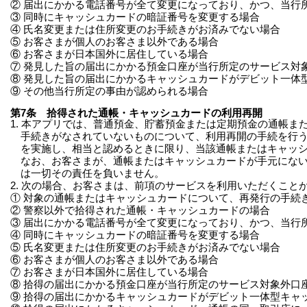
② 届出にかかる電話番号が全て変更になっており、かつ、当行
③ 同時にキャッシュカードの暗証番号を変更する場合
④ 氏名変更または住所変更のお手続きがお済みでない場合
⑤ お客さまが個人のお客さま以外である場合
⑥ お客さまが日本国外に居住している場合
⑦ 発見した旨の届出にかかる預金口座が当行所定のサービス対
⑧ 発見した旨の届出にかかるキャッシュカードがデビット一体
⑨ その他当行所定の事由が認められる場合
第7条 拾得された通帳・キャッシュカードの利用再開
1. 本アプリでは、普通預金、貯蓄預金または定期預金の通帳
手続きがなされていないものについて、利用再開の手続を行
を実施し、相当と認めるときに限り、当該通帳またはキャッ
なお、お客さまが、通帳またはキャッシュカードが手元にな
は一切その責任を負いません。
2. 次の場合、お客さまは、前項のサービスを利用いただくこと
① 対象の通帳またはキャッシュカードについて、再発行の手続
② 警察以外で拾得された通帳・キャッシュカードの場合
③ 届出にかかる電話番号が全て変更になっており、かつ、当行
④ 同時にキャッシュカードの暗証番号を変更する場合
⑤ 氏名変更または住所変更のお手続きがお済みでない場合
⑥ お客さまが個人のお客さま以外である場合
⑦ お客さまが日本国外に居住している場合
⑧ 拾得の届出にかかる預金口座が当行所定のサービス対象外口
⑨ 拾得の届出にかかるキャッシュカードがデビット一体型キャ