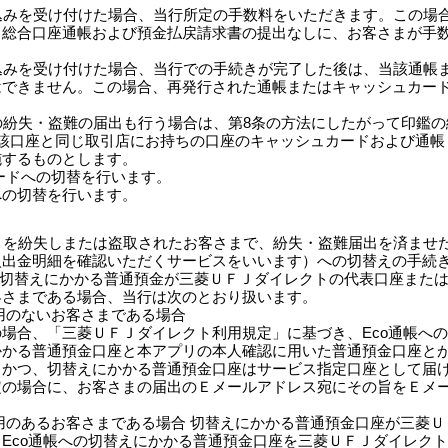
し込みを受け付けた場合、当行所定の手数料をいただきます。この場
・総合口座通帳および預金払戻請求書の提出なしに、お客さまが手
し込みを受け付けた場合、当行での手続きが完了した後は、当該通帳
はできません。この場合、再発行された通帳またはキャッシュカー
鑑の紛失・盗難の届出も行う場合は、第8条の方法にしたがって印鑑
該口座と同じ取引店にお持ちの口座のキャッシュカードおよび通帳
施するものとします。
カードへの切替を行います。
への切替を行います。
す）を紛失しまたは盗取されたお客さまで、紛失・盗難届出を済ませ
入出金明細を確認いただくサービスをいいます）への切替えの手続
および切替えにかかる普通預金が三菱ＵＦＪダイレクトの代表口座ま
客さまである場合、当行は次のとおり扱います。
用のないお客さまである場合
場合、「三菱ＵＦＪダイレクト利用規定」に基づき、Eco通帳へ
かかる普通預金口座と本アプリの本人確認に用いた普通預金口座と
、かつ、切替えにかかる普通預金口座はサービス指定口座として届
定の場合に、お客さまの届出のＥメールアドレス宛にその旨をＥメ
用のあるお客さまである場合 切替えにかかる普通預金口座が三菱
Eco通帳への切替えにかかる普通預金口座を三菱ＵＦＪダイレク