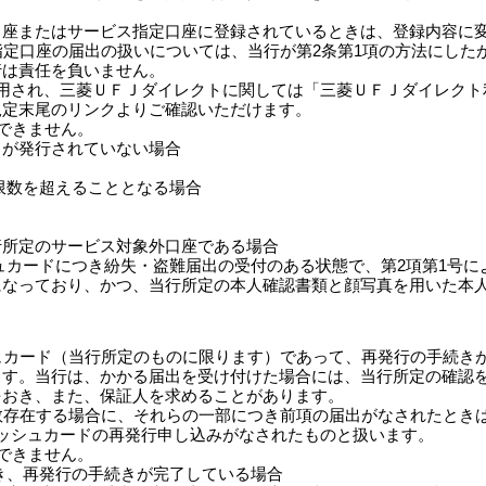
口座またはサービス指定口座に登録されているときは、登録内容に
ス指定口座の届出の扱いについては、当行が第2条第1項の方法にし
行は責任を負いません。
定が適用され、三菱ＵＦＪダイレクトに関しては「三菱ＵＦＪダイレク
規定末尾のリンクよりご確認いただけます。
ができません。
ドが発行されていない場合
限数を超えることとなる場合
行所定のサービス対象外口座である場合
ュカードにつき紛失・盗難届出の受付のある状態で、第2項第1号
になっており、かつ、当行所定の本人確認書類と顔写真を用いた本
シュカード（当行所定のものに限ります）であって、再発行の手続き
ます。当行は、かかる届出を受け付けた場合には、当行所定の確認
をおき、また、保証人を求めることがあります。
複数存在する場合に、それらの一部につき前項の届出がなされたとき
ッシュカードの再発行申し込みがなされたものと扱います。
ができません。
き、再発行の手続きが完了している場合