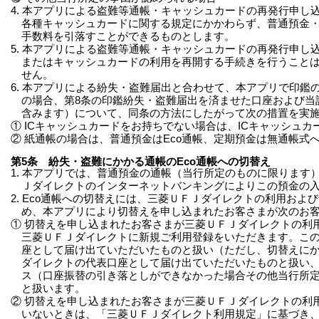
4. 本アプリによる盗難等通帳・キャッシュカードの再発行申
各種キャッシュカードに関する規定にかかわらず、普通預金
手数料を引落すことができるものとします。
5. 本アプリによる盗難等通帳・キャッシュカードの再発行申
またはキャッシュカードの利用を再開する手続きを行うこと
せん。
6. 本アプリによる紛失・盗難届出と合わせて、本アプリで印
の場合、第8条の印鑑紛失・盗難届出を済ませた口座および当
含みます）について、同条の方法にしたがって次の措置を実
① ICキャッシュカードをお持ちでない場合は、ICキャッシュ
② 紙通帳の場合は、普通預金はEco通帳、定期預金は無通帳式
第5条 紛失・盗難にかかる通帳のEco通帳への切替え
1. 本アプリでは、普通預金の通帳（当行所定のものに限りま
Ｊダイレクトのインターネットバンキングによりこの預金の
2. Eco通帳への切替えには、三菱ＵＦＪダイレクトの利用
め、本アプリにより切替えを申し込まれたお客さまが次のお
① 切替えを申し込まれたお客さまが三菱ＵＦＪダイレクトの利
三菱ＵＦＪダイレクトに新規ご利用登録をいただきます。この
座として届け出ていただいたものと扱い（ただし、切替えに
ダイレクトの代表口座として届け出ていただいたものと扱い
ス（口座振替の引き落としができなかった場合その他当行所
と扱います。
② 切替えを申し込まれたお客さまが三菱ＵＦＪダイレクトの利
いないときは、「三菱ＵＦＪダイレクト利用規定」に基づき、