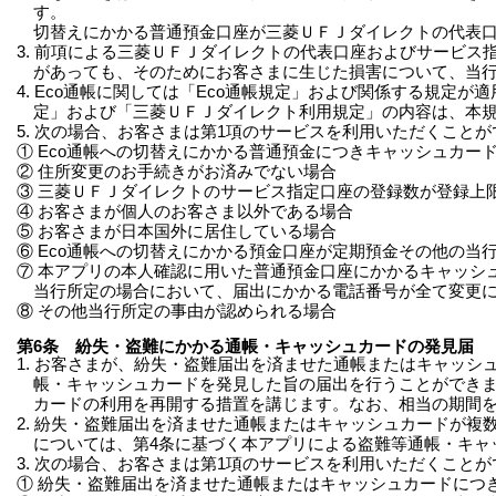
す。
切替えにかかる普通預金口座が三菱ＵＦＪダイレクトの代表
3. 前項による三菱ＵＦＪダイレクトの代表口座およびサービ
があっても、そのためにお客さまに生じた損害について、当
4. Eco通帳に関しては「Eco通帳規定」および関係する規
定」および「三菱ＵＦＪダイレクト利用規定」の内容は、本
5. 次の場合、お客さまは第1項のサービスを利用いただくこと
① Eco通帳への切替えにかかる普通預金につきキャッシュカー
② 住所変更のお手続きがお済みでない場合
③ 三菱ＵＦＪダイレクトのサービス指定口座の登録数が登録上
④ お客さまが個人のお客さま以外である場合
⑤ お客さまが日本国外に居住している場合
⑥ Eco通帳への切替えにかかる預金口座が定期預金その他の当
⑦ 本アプリの本人確認に用いた普通預金口座にかかるキャッシ
当行所定の場合において、届出にかかる電話番号が全て変更
⑧ その他当行所定の事由が認められる場合
第6条 紛失・盗難にかかる通帳・キャッシュカードの発見届
1. お客さまが、紛失・盗難届出を済ませた通帳またはキャッ
帳・キャッシュカードを発見した旨の届出を行うことができ
カードの利用を再開する措置を講じます。なお、相当の期間
2. 紛失・盗難届出を済ませた通帳またはキャッシュカードが
については、第4条に基づく本アプリによる盗難等通帳・キャ
3. 次の場合、お客さまは第1項のサービスを利用いただくこと
① 紛失・盗難届出を済ませた通帳またはキャッシュカードにつ