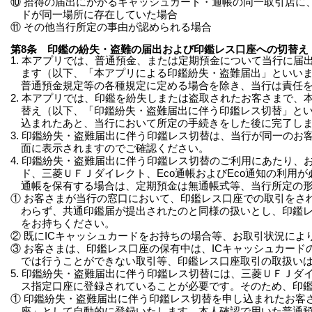
⑩ 拾得の届出にかかるキャッシュカード・通帳の同一取引店に
ドが同一場所に存在していた場合
⑪ その他当行所定の事由が認められる場合
第8条 印鑑の紛失・盗難の届出および印鑑レス口座への切替え
1. 本アプリでは、普通預金、または定期預金について当行に
ます（以下、「本アプリによる印鑑紛失・盗難届出」といい
普通預金規定等の各種規定に定める場合を除き、当行は責任
2. 本アプリでは、印鑑を紛失しまたは盗取されたお客さまで
替え（以下、「印鑑紛失・盗難届出に伴う印鑑レス切替」と
込まれたあと、当行において所定の手続きをした後に完了し
3. 印鑑紛失・盗難届出に伴う印鑑レス切替は、当行が同一の
面に表示されますのでご確認ください。
4. 印鑑紛失・盗難届出に伴う印鑑レス切替のご利用にあたり
ド、三菱ＵＦＪダイレクト、Eco通帳およびEco通知の利
通帳を保有する場合は、定期預金は無通帳式等、当行所定の
① お客さまが当行の窓口において、印鑑レス口座での取引をさ
わらず、共通印鑑届が提出されたのと同様の扱いとし、印鑑レ
をお持ちください。
② 既にICキャッシュカードをお持ちの場合等、お取引状況に
③ お客さまは、印鑑レス口座の保有中は、ICキャッシュカード
では行うことができない取引等、印鑑レス口座取引の取扱い
5. 印鑑紛失・盗難届出に伴う印鑑レス切替には、三菱ＵＦＪ
ス指定口座に登録されていることが必要です。そのため、印
① 印鑑紛失・盗難届出に伴う印鑑レス切替を申し込まれたお客
座」として自動的に登録いたします。本人確認で用いた普通