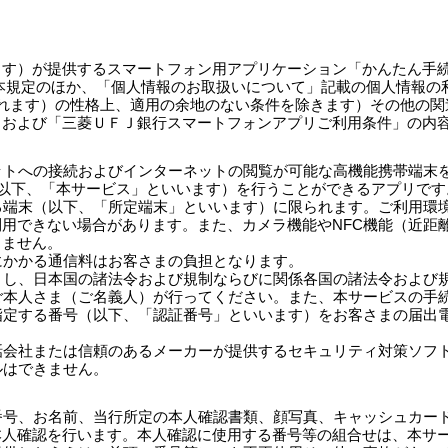
ます）が提供するスマートフォン用アプリケーション「かんたん手
本規定のほか、「個人情報のお取扱いについて」記載の個人情報の
れます）の性格上、適用の余地のない条件を除きます）その他の関
」および「三菱ＵＦＪ銀行スマートフォンアプリご利用条件」の内
ネットへの接続およびインターネットの閲覧が可能な高機能携帯端末
（以下、「本サービス」といいます）を行うことができるアプリです
ある端末（以下、「所定端末」といいます）に限られます。ご利用環
用できない場合があります。また、カメラ機能やNFC機能（近距
きません。
にかかる通信料はお客さまの負担となります。
のとし、日本国の諸法令および規制ならびに関係各国の諸法令および
のご本人さま（ご名義人）が行ってください。また、本サービスの手
度指定する番号（以下、「認証番号」といいます）をお客さまの届出
電話会社または信頼のあるメーカーが提供するセキュリティ対策ソフ
ルはできません。
座番号、お名前、当行所定の本人確認書類、顔写真、キャッシュカー
本人確認を行います。本人確認に使用する番号等の組合せは、本サ