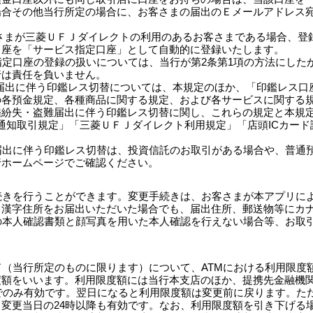
場合その他当行所定の場合に、お客さまの届出のＥメールアドレス
さまが三菱ＵＦＪダイレクトの利用のあるお客さまである場合、登
口座を「サービス指定口座」として自動的に登録いたします。
ス指定口座の登録の扱いについては、当行が第2条第1項の方法にし
行は責任を負いません。
難届出に伴う印鑑レス切替については、本規定のほか、「印鑑レス口座
の各預金規定、各種商品に関する規定、および各サービスに関する
鑑紛失・盗難届出に伴う印鑑レス切替に関し、これらの規定と本規
o通知取引規定」「三菱ＵＦＪダイレクト利用規定」「店頭ICカー
難届出に伴う印鑑レス切替は、投資信託のお取引がある場合や、普通
行ホームページでご確認ください。
手続きを行うことができます。変更手続きは、お客さまが本アプリに
、漢字住所をお届出いただいた場合でも、届出住所、郵送物等にカ
定の本人確認書類と顔写真を用いた本人確認を行えない場合等、お取
ード（当行所定のものに限ります）について、ATMにおける利用限
額をいいます。利用限度額には当行本支店のほか、提携先金融機関
時までのみ有効です。翌日になると利用限度額は変更前に戻ります。
変更当日の24時以降も有効です。なお、利用限度額を引き下げる場