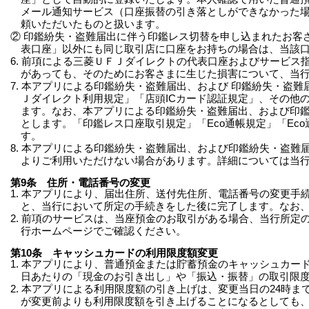
メール通知サービス（口座振替の引き落としができなかった
頼いただいたものと扱います。
② 印鑑紛失・盗難届出に伴う印鑑レス切替を申し込まれたお客
表口座」以外にも同じ取引店に口座をお持ちの場合は、当該
6. 前項による三菱ＵＦＪダイレクトの代表口座およびサービ
があっても、そのためにお客さまに生じた損害について、当
7. 本アプリによる印鑑紛失・盗難届出、および 印鑑紛失・盗
Ｊダイレクト利用規定」「店頭ICカード認証規定」、その他
ます。なお、本アプリによる印鑑紛失・盗難届出、および印
とします。「印鑑レス口座取引規定」「Eco通帳規定」「Ec
す。
8. 本アプリによる印鑑紛失・盗難届出、および印鑑紛失・盗
よりご利用いただけない場合があります。詳細については当
第9条 住所・電話番号の変更
1. 本アプリにより、届出住所、送付先住所、電話番号の変更
と、当行において所定の手続きをした後に完了します。なお
2. 前項のサービスは、当座預金のお取引がある場合、当行所
行ホームページでご確認ください。
第10条 キャッシュカードの利用限度額変更
1. 本アプリにより、普通預金または貯蓄預金のキャッシュカ
日あたりの「現金のお引き出し」や「振込・振替」の取引限度
2. 本アプリによる利用限度額の引き上げは、変更当日の24
が変更前よりも利用限度額を引き上げることになるとしても、