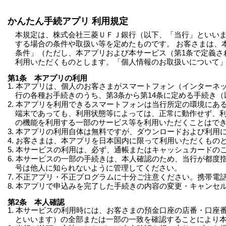
かんたん手続アプリ 利用規定
本規定は、株式会社三菱ＵＦＪ銀行（以下、「当行」といい
する場合の条件や取扱い等を定めたものです。 お客さまは、
条件」（ただし、本アプリおよび本サービス（第1条で定義さ
利用いただくものとします。「個人情報のお取扱いについて
第1条 本アプリの利用
1. 本アプリは、個人のお客さまがスマートフォン（インター
行の各種お手続きのうち、第3条から第14条に定める手続き
2. 本アプリを利用できるスマートフォンは当行所定の環境に
端末であっても、利用状態等によっては、正常に動作せず、利
の機能を利用する一部のサービス等を利用いただくことはで
3. 本アプリの利用自体は無料ですが、ダウンロードおよび利用
4. お客さまは、本アプリを日本国内に限って利用いただくも
5. 本サービスの利用は、必ず、通帳またはキャッシュカード
6. 本サービスの一部の手続きは、本人確認のため、当行が都
号は他人に知られないように管理してください。
7. 不正アプリ・不正プログラムに十分ご注意ください。携帯
8. 本アプリで申込みを完了した手続きの内容の変更・キャンセ
第2条 本人確認
1. 本サービスの利用時には、お客さまの預金口座の店番・口
といいます）の全部または一部の一致を確認することにより