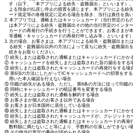
す（以下、「本アプリによる紛失・盗難届出」といいます）
よる預金の払戻し停止の措置を講じます。本アプリによる紛
ード規定等の各種規定に定める場合を除き、当行は責任を負
2. 本アプリでは、通帳またはキャッシュカード（当行所定の
は本アプリによる紛失・盗難届出その他の当行所定のインタ
カードの再発行の手続きを行うことができます。お客さまが
等通帳・キャッシュカードの再発行申し込み等」といいます
3. 次の場合、お客さまは、本アプリによる紛失・盗難届出ま
る紛失・盗難届出以外の方法によって直ちに紛失・盗難届出
続きをお取りください。
① 紛失しまたは盗取された通帳またはキャッシュカードにかか
② キャッシュカードを紛失しまたは盗取された旨の届出をする
③ 紛失しまたは盗取されたキャッシュカードの再発行をする場
④ 第6項の方法にしたがってICキャッシュカードへの切替を
用いた本人確認を行えない場合
⑤ 印鑑の紛失がある場合。ただし、第8条の方法に従って印鑑
⑥ 同時にキャッシュカードの暗証番号を変更する場合
⑦ 紛失しまたは盗取された通帳を解約する場合
⑧ お客さまが個人のお客さま以外である場合
⑨ お客さまが日本国外に居住している場合
⑩ 紛失しまたは盗取された通帳またはキャッシュカードにかか
⑪ 紛失しまたは盗取されたキャッシュカードが、クレジットカ
⑫ 紛失しまたは盗取された通帳またはキャッシュカードの再発
数料額に満たないこと等により、手数料の引落しができない
⑬ その他当行所定の事由が認められる場合