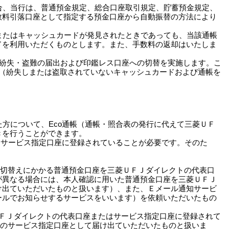
合、当行は、普通預金規定、総合口座取引規定、貯蓄預金規定、
数料引落口座として指定する預金口座から自動振替の方法により
またはキャッシュカードが発見されたときであっても、当該通帳
ドを利用いただくものとします。また、手数料の返却はいたしま
の紛失・盗難の届出および印鑑レス口座への切替を実施します。こ
（紛失しまたは盗取されていないキャッシュカードおよび通帳を
た方について、Eco通帳（通帳・照合表の発行に代えて三菱ＵＦ
きを行うことができます。
たはサービス指定口座に登録されていることが必要です。そのた
の切替えにかかる普通預金口座を三菱ＵＦＪダイレクトの代表口
が異なる場合には、本人確認に用いた普通預金口座を三菱ＵＦＪ
け出ていただいたものと扱います）、また、Ｅメール通知サービ
ールでお知らせするサービスをいいます）を依頼いただいたもの
ＵＦＪダイレクトの代表口座またはサービス指定口座に登録されて
トのサービス指定口座として届け出ていただいたものと扱いま