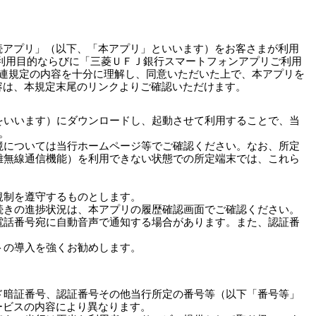
続アプリ」（以下、「本アプリ」といいます）をお客さまが利用
利用目的ならびに「三菱ＵＦＪ銀行スマートフォンアプリご利用
連規定の内容を十分に理解し、同意いただいた上で、本アプリを
容は、本規定末尾のリンクよりご確認いただけます。
をいいます）にダウンロードし、起動させて利用することで、当
。
境については当行ホームページ等でご確認ください。なお、所定
離無線通信機能）を利用できない状態での所定端末では、これら
規制を遵守するものとします。
続きの進捗状況は、本アプリの履歴確認画面でご確認ください。
電話番号宛に自動音声で通知する場合があります。また、認証番
トの導入を強くお勧めします。
ド暗証番号、認証番号その他当行所定の番号等（以下「番号等」
ービスの内容により異なります。