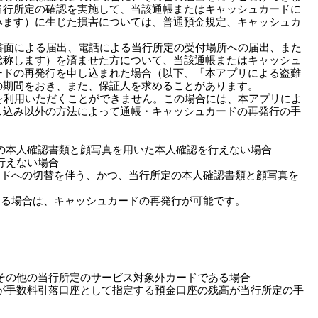
当行所定の確認を実施して、当該通帳またはキャッシュカードに
みます）に生じた損害については、普通預金規定、キャッシュカ
書面による届出、電話による当行所定の受付場所への届出、また
総称します）を済ませた方について、当該通帳またはキャッシュ
ードの再発行を申し込まれた場合（以下、「本アプリによる盗難
の期間をおき、また、保証人を求めることがあります。
を利用いただくことができません。この場合には、本アプリによ
し込み以外の方法によって通帳・キャッシュカードの再発行の手
の本人確認書類と顔写真を用いた本人確認を行えない場合
行えない場合
カードへの切替を伴う、かつ、当行所定の本人確認書類と顔写真を
する場合は、キャッシュカードの再発行が可能です。
その他の当行所定のサービス対象外カードである場合
が手数料引落口座として指定する預金口座の残高が当行所定の手