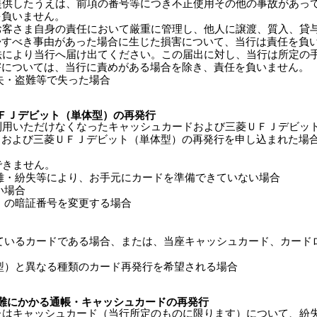
を提供したうえは、前項の番号等につき不正使用その他の事故があっ
を負いません。
はお客さま自身の責任において厳重に管理し、他人に譲渡、質入、貸
帰すべき事由があった場合に生じた損害について、当行は責任を負
方法により当行へ届け出てください。この届出に対し、当行は所定の
害については、当行に責めがある場合を除き、責任を負いません。
失・盗難等で失った場合
ＦＪデビット（単体型）の再発行
等で利用いただけなくなったキャッシュカードおよび三菱ＵＦＪデビ
ドおよび三菱ＵＦＪデビット（単体型）の再発行を申し込まれた場
できません。
難・紛失等により、お手元にカードを準備できていない場合
い場合
）の暗証番号を変更する場合
ているカードである場合、または、当座キャッシュカード、カード
型）と異なる種類のカード再発行を希望される場合
難にかかる通帳・キャッシュカードの再発行
またはキャッシュカード（当行所定のものに限ります）について、紛