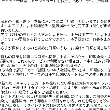
、デビット一体型キャッシュカードをお持ちであり、かつ、拾得時
届出済みの印鑑（以下、本条において単に「印鑑」といいます）を紛
ます）本アプリによる印鑑紛失・盗難届出の受付完了前（受付が正
を負いません。
、本アプリ以外の当行所定の方法による届出、または本アプリによる
いいます）の手続きを行うことができます。本手続きは、お客さま
ます。
お客さまが保有するものと認めた口座のうち、お届けの口座と同じ取
、お持ちの口座を印鑑レス口座へ切替します。そのため、印鑑紛失・
用が必要です。これらのサービスの利用がない場合は、本申し込みと
形式へ切替し、今後の取引に紙通帳は使用しません。
れる場合は店頭ICカード認証での本人確認を行います。印鑑紛失
ス口座へ切替したすべての口座で店頭ICカード認証での本人確認を
より新たなICキャッシュカードを発行しない場合はお持ちのキャッ
の解約、三菱ＵＦＪダイレクトの解約、およびEco通帳・Eco通
は印鑑レス口座取引規定をご確認ください。
ダイレクトの利用、および印鑑紛失・盗難届出に伴う印鑑レス切替の
鑑紛失・盗難届出に伴う印鑑レス切替を申し込まれたお客さまが次
さまが三菱ＵＦＪダイレクトの利用のないお客さまである場合、か
預金口座以外にも同じ取引店に口座をお持ちの場合は、当該口座を