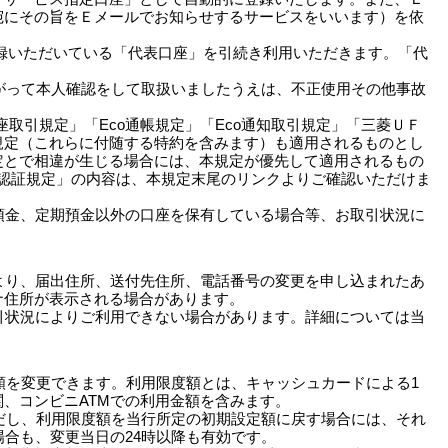
宛にその旨をＥメールでお知らせするサービスをいいます）を依
録いただいている「代表口座」を引続き利用いただきます。「代
たがって本人確認をして取扱いましたうえは、不正使用その他事故
取引規定」「Eco通帳規定」「Eco通知取引規定」「三菱ＵＦ
規定（これらに付随する特約を含みます）も適用されるものとし
定とで相違が生じる場合には、本規定が優先して適用されるもの
ド認証規定」の内容は、本規定末尾のリンクよりご確認いただけま
預金、定期預金以外の口座を保有している場合等、お取引状況に
より、届出住所、送付先住所、電話番号の変更を申し込まれたあ
ナ住所が表示される場合があります。
引状況によりご利用できない場合があります。詳細については当
度額を変更できます。利用限度額とは、キャッシュカードによる1
、コンビニATMでの利用金額を含みます。
ただし、利用限度額を当行所定の初期設定額に戻す場合には、それ
合も、変更当日の24時以降も有効です。