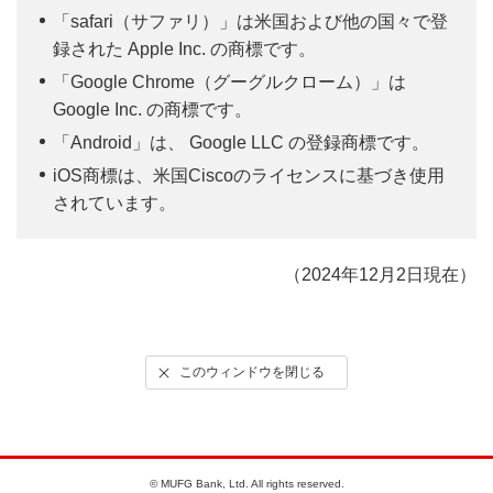
新規入会申し込みを行います。
「safari（サファリ）」は米国および他の国々で登
以下のいずれかの方法でアクセスしてください。
録された Apple Inc. の商標です。
①
三菱ＵＦＪ銀行ホームページ ＞ 個人のお客さま ＞
「Google Chrome（グーグルクローム）」は
将来にそなえる ＞ エクセレント倶楽部 ＞
新規入
Google Inc. の商標です。
会ページへ
「Android」は、 Google LLC の登録商標です。
手順に沿って三菱ＵＦＪダイレクト（インターネット
②
リーフレット等に記載のQRコードの読み取りで新
iOS商標は、米国Ciscoのライセンスに基づき使用
バンキング）にログインします。
規入会ページへ
されています。
店番＋口座番号、ログインパスワードをご入力くださ
い。
（2024年12月2日現在）
2
STEP.
推奨ブラウザの表示
店番・口座番号の代わりに、ご契約番号でもログインでき
ます。
家族会員の申込の場合も、三菱ＵＦＪ銀行の普通預金口座
（家族会員ご本人名義の口座）が必要です。また、Web申
このウィンドウを閉じる
込の場合は三菱UFJ銀行ダイレクトのご契約が必要です。
登録されるメールアドレスをご入力いただきます。ご
入力いただいたメールアドレス宛に「Web申込認証コ
ード」をお送りいたします。
2
STEP.
© MUFG Bank, Ltd. All rights reserved.
三菱ＵＦＪダイレクトAPIサービスの同意