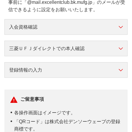
事前に「@mail.excellentclub.bk.mufg.jp」のメールが受
信できるように設定をお願いいたします。
入会資格確認
1
STEP.
入会申込ページへアクセス
三菱ＵＦＪダイレクトでの本人確認
1
STEP.
ログイン情報の入力
登録情報の入力
1
STEP.
メールアドレスの登録
ご留意事項
家族会員の申し込みの場合
各操作画面はイメージです。
「QRコード」は株式会社デンソーウェーブの登録
商標です。