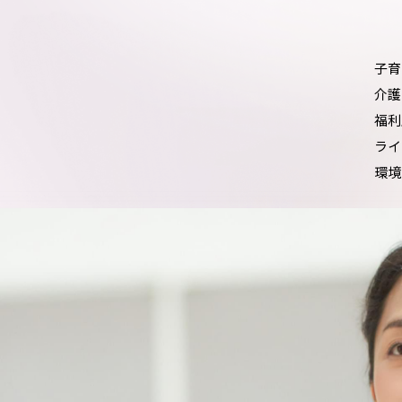
子育
介護
福利
ライ
環境