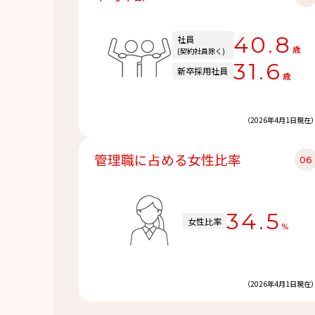
40.8
社員
歳
(契約社員除く)
31.6
新卒採用社員
歳
（2026年4月1日現在
管理職に占める女性比率
34.5
女性比率
%
（2026年4月1日現在