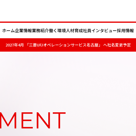
ホーム
企業情報
業務紹介
働く環境
人材育成
社員インタビュー
採用情報
2027年4月 「三菱UFJオペレーションサービス名古屋」 へ社名変更予定
ープにおける機能と役割
営理念
会社概要
事業所紹介
主な業務紹介
沿革
NMENT