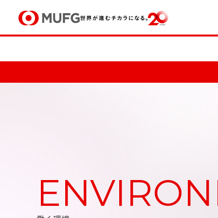
企業情報トップ
業務紹介トップ
MUFG Way
MUFGグル
経
ENVIRO