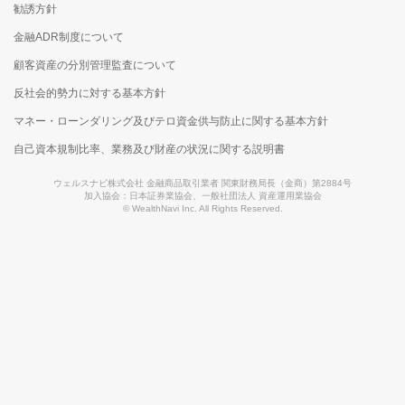
勧誘方針
金融ADR制度について
顧客資産の分別管理監査について
反社会的勢力に対する基本方針
マネー・ローンダリング及びテロ資金供与防止に関する基本方針
自己資本規制比率、業務及び財産の状況に関する説明書
ウェルスナビ株式会社 金融商品取引業者 関東財務局長（金商）第2884号
加入協会：日本証券業協会、一般社団法人 資産運用業協会
© WealthNavi Inc. All Rights Reserved.