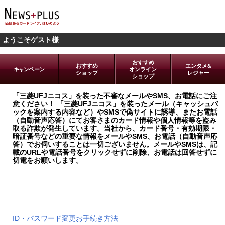
ようこそゲスト様
おすすめ
おすすめ
エンタメ&
キャンペーン
オンライン
ショップ
レジャー
ショップ
「三菱UFJニコス」を装った不審なメールやSMS、お電話にご注
意ください！ 「三菱UFJニコス」を装ったメール（キャッシュバ
ックを案内する内容など）やSMSで偽サイトに誘導、またお電話
（自動音声応答）にてお客さまのカード情報や個人情報等を盗み
取る詐欺が発生しています。当社から、カード番号・有効期限・
暗証番号などの重要な情報をメールやSMS、お電話（自動音声応
答）でお伺いすることは一切ございません。メールやSMSは、記
載のURLや電話番号をクリックせずに削除、お電話は回答せずに
切電をお願いします。
ログイン
ID・パスワード変更お手続き方法