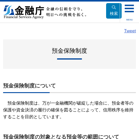
本
文
検索
へ
MENU
移
ホーム
政策・審議会
預金保険制度
動
Tweet
預金保険制度
預金保険制度について
預金保険制度は、万が一金融機関が破綻した場合に、預金者等の
保護や資金決済の履行の確保を図ることによって、信用秩序を維持
することを目的としています。